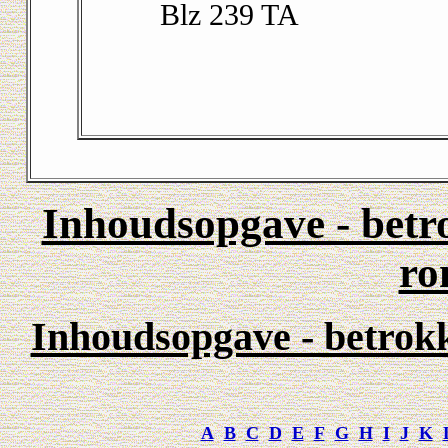
Blz 239 TA
Inhoudsopgave - betr
ro
Inhoudsopgave - betrokk
A
B
C
D
E
F
G
H
I
J
K