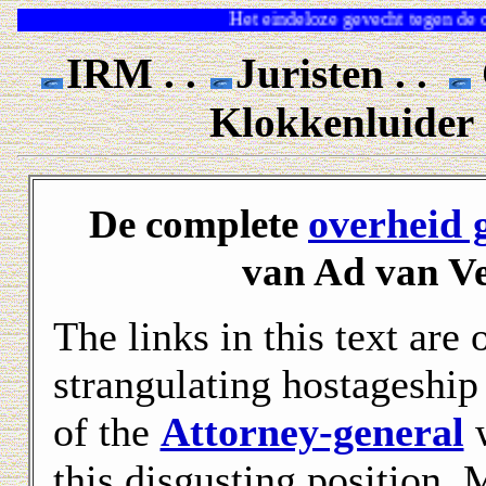
Het eindeloze gevec
IRM . .
Juristen . .
Klokkenluider
overheid 
De complete
van Ad van Ve
The links in this text are
strangulating hostageship
of the
Attorney-general
w
this disgusting position.