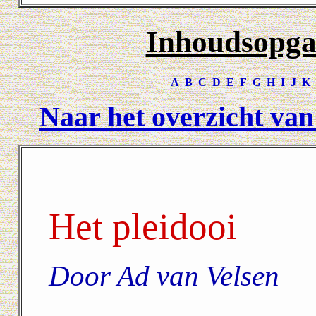
Inhoudsopga
A
B
C
D
E
F
G
H
I
J
K
Naar het overzicht va
Het pleidooi
Door Ad van Velsen