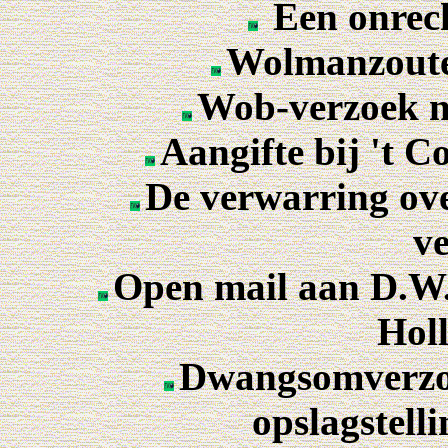
Een onrec
Wolmanzoute
Wob-verzoek n
Aangifte bij 't C
De verwarring ove
ve
Open mail aan D.W
Holl
Dwangsomverzo
opslagstell