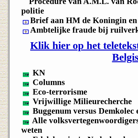
Procedure van A.M.L. van Roo
politie
Brief aan HM de Koningin en 
Ambtelijke fraude bij ruilver
Klik hier op het telete
Belgi
KN
Columns
Eco-terrorisme
Vrijwillige Milieurecherche
Buggenum versus Demkolec 
Alle volksvertegenwoordiger
weten