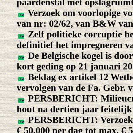
paardenstal met opslagruimte
Verzoek om voorlopige voo
van nr: 02/62, van B&W va
Zelf politieke corruptie h
definitief het impregneren v
De Belgische kogel is door
kort geding op 21 januari 2
Beklag ex artikel 12 Wetb
vervolgen van de Fa. Gebr. 
PERSBERICHT: Milieucri
hout na dertien jaar feitelij
PERSBERICHT: Verzoek o
€ 50.000 per dag tot max. € 