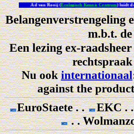
Ad van Rooij (
Ecologisch Kennis Centrum
) luidt 
Belangenverstrengeling e
m.b.t. d
Een lezing ex-raadshee
rechtspraak
Nu ook
internationaal
against the produc
EuroStaete . .
EKC . 
. . Wolmanz