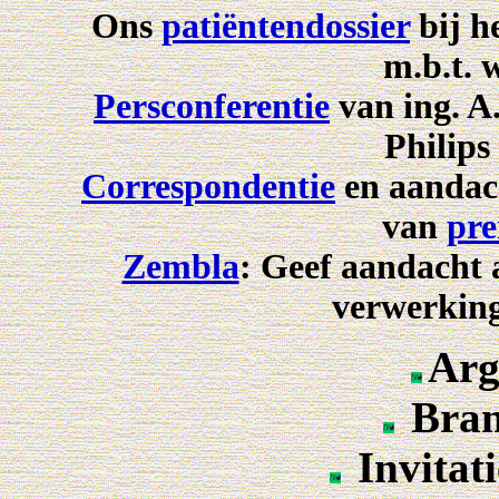
Ons
patiëntendossier
bij h
m.b.t. 
Persconferentie
van ing. A.
Philips
Correspondentie
en aandach
van
pre
Zembla
: Geef aandacht
verwerkin
Arg
Brand
Invitati