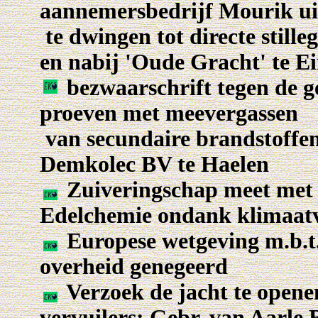
aannemersbedrijf Mourik u
te dwingen tot directe stil
en nabij 'Oude Gracht' te E
bezwaarschrift tegen de g
proeven met meevergassen
van secundaire brandstoffen 
Demkolec BV te Haelen
Zuiveringschap meet met
Edelchemie ondank klimaat
Europese wetgeving m.b.t.
overheid genegeerd
Verzoek de jacht te opene
vervuilers: Gebr. van Aarle