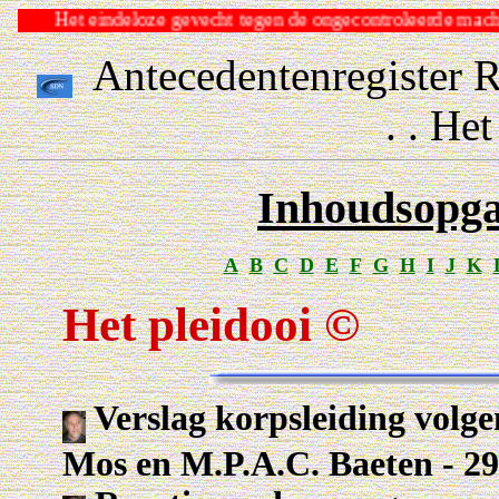
Het eindeloze gevecht tegen de ongecontroleerde m
Antecedentenregister 
. . He
Inhoudsopga
A
B
C
D
E
F
G
H
I
J
K
Het pleidooi ©
Verslag korpsleiding volge
Mos en M.P.A.C. Baeten - 2