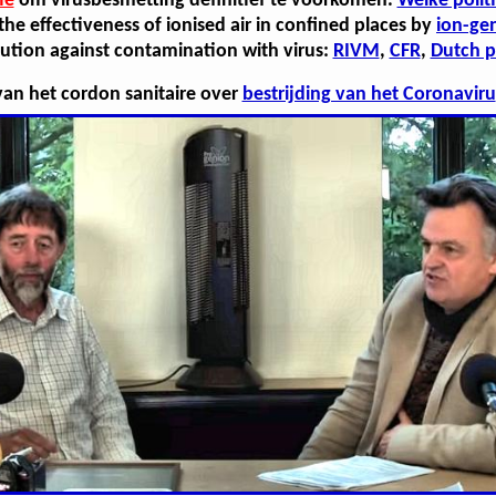
ie
om virusbesmetting definitief te voorkomen.
Welke politi
he effectiveness of ionised air in confined places by
ion-gen
ution against contamination with virus:
RIVM
,
CFR
,
Dutch p
an het cordon sanitaire over
bestrijding van het Coronaviru