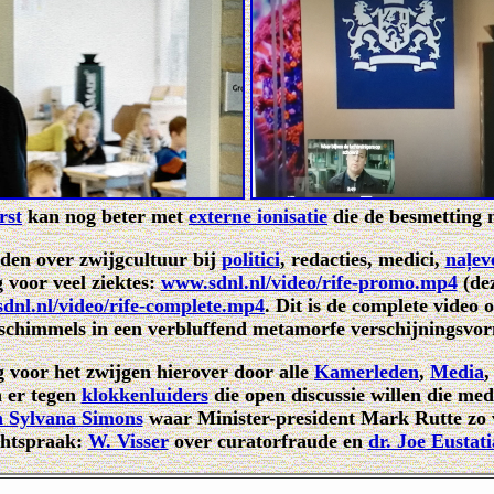
rst
kan nog beter met
externe ionisatie
die de besmetting n
den over zwijgcultuur bij
politici
, redacties, medici,
naļev
 voor veel ziektes:
www.sdnl.nl/video/rife-promo.mp4
(dez
dnl.nl/video/rife-complete.mp4
. Dit is de complete video 
 schimmels in een verbluffend metamorfe verschijningsvor
g voor het zwijgen hierover door alle
Kamerleden
,
Media
n er tegen
klokkenluiders
die open discussie willen die med
n Sylvana Simons
waar Minister-president Mark Rutte zo v
chtspraak:
W. Visser
over curatorfraude en
dr. Joe Eustati