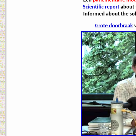
Een
parlementaire mot
Scientific report
about t
Informed about the sol
Grote doorbraak
v