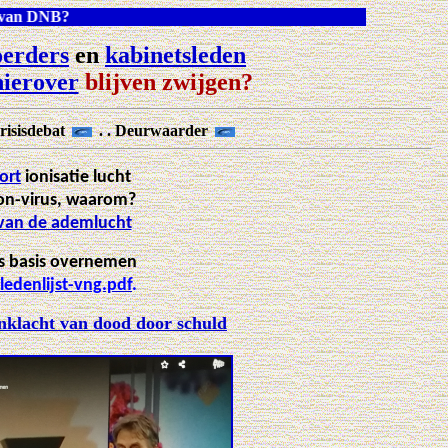
ver bijgedrukt geld van DNB?
erders
en
kabinetsleden
hierover
blijven zwijgen?
Crisisdebat
. . Deurwaarder
ort
ionisatie lucht
on-virus, waarom?
 van de ademlucht
ls basis overnemen
edenlijst-vng.pdf
.
nklacht van dood door schuld