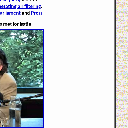
eke partij
doet het?
erating air filtering
.
arliament
and
Press
s met ionisatie