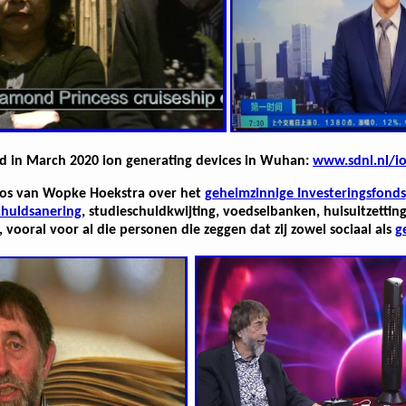
led in March 2020 ion generating devices in Wuhan:
www.sdnl.nl/i
sbos van Wopke Hoekstra over het
geheimzinnige Investeringsfonds
chuldsanering
, studieschuldkwijting, voedselbanken, huisuitzettin
 vooral voor al die personen die zeggen dat zij zowel sociaal als
g