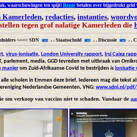
 in 1996 al in de maak, waarschuwingen ten spijt!
Rente
betalen o
n
Kamerleden
,
redacties
,
instanties
,
woordvo
stellen tegen grof nalatige Kamerleden die
nluiders <==> SDN
. . Staatsschuld
. . Discussie
. . 
rt
,
virus-ionisatie
,
London University rapport
,
Irsi Caixa rapp
MT, parlement, media, GGD tevreden met uitbraak van Omikr
e manier
om Zuid-Afrikaanse Covid te bestrijden is
ionisatie
t alle scholen in Emmen deze brief. Iedereen mag die tekst a
 Vereniging Nederlandse Gemeenten, VNG:
www.sdnl.nl/pdf/l
tie om verkoop van vaccins niet te schaden. Vandaar de
aa