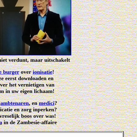
iet verdunt, maar uitschakelt
e burger
over
ionisatie
!
e eerst downloaden en
over het vernietigen van
m in uw eigen lichaam!
,
ambtenaren
, en
medici
?
icatie en zorg inperken?
reselijk boos over was!
a
in de Zambesie-affaire