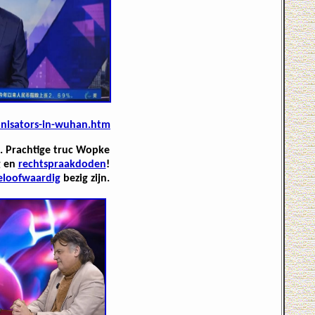
onisators-in-wuhan.htm
. Prachtige truc Wopke
g en
rechtspraakdoden
!
eloofwaardig
bezig zijn.