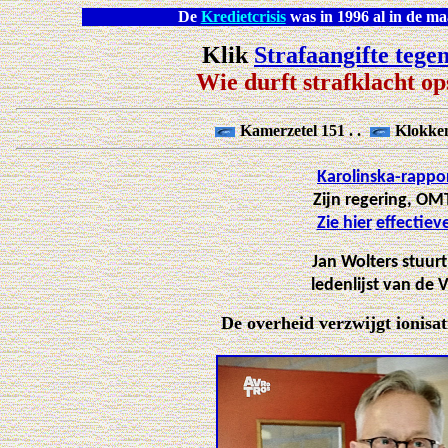
De
Kredietcrisis
was
Klik
Strafaangifte tege
Wie durft strafklacht op
Kamerzetel 151 . .
Klokke
Karolinska-rappo
Zijn regering, O
Zie hier
effectiev
Jan Wolters stuur
ledenlijst van de
De overheid verzwijgt ionisa