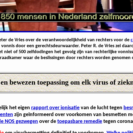
eter de Vries over de verantwoordelijkheid van rechters voor de
c
 vonnis door een gerechtsdeurwaarder. Peter R. de Vries zei daaro
iet of 500 zelfdodingen het gevolg zijn van rechterlijke vonnisse
 raadkamer waar de beslissingen door rechters worden genomen o
 en bewezen toepassing om elk virus of ziek
lijk het eigen
rapport over ionisatie
van de lucht tegen
besm
eenten
zijn geïnformeerd over voorkomen van besmetten m
 de NOS gezwegen
over de
toepasbare remedie
tegen corona