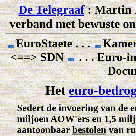
De Telegraaf
: Martin 
verband met bewuste on
EuroStaete . . .
Kamerz
<==> SDN
. . . Euro-i
Docu
Het
euro-bedro
Sedert de invoering van de 
miljoen AOW'ers en 1,5 milj
aantoonbaar
bestolen
van ru