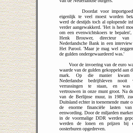
van de Nederlandse burgers.
Doordat voor importgoede
eigenlijk te veel moest worden beta
werd de destijds toch al oplopende inf
verder aangewakkerd. 'Het is heel moe
om een evenwichtskoers te bepalen', 
Henk Brouwer, directeur van
Nederlandsche Bank in een interview
Het Parool. 'Maar je mag wel zeggen
de gulden ondergewaardeerd was.'
Voor de invoering van de euro wa
waarde van de gulden gekoppeld aan d
mark. Op die manier kwam 
Nederlandse bedrijfsleven nooit 
verrassingen te staan, en was
vertrouwen in onze munt groot. Na de
van de Berlijnse muur, in 1989, zuc
Duitsland echter in toenemende mate 
de enorme financiële lasten va
eenwording. Door de miljarden marken
in de voormalige DDR werden gep
werden de lonen en prijzen bij 
oosterburen opgedreven.