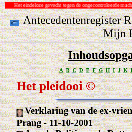
Het eindeloze gevecht tegen de ongecontroleerde 
Antecedentenregister 
Mijn 
Inhoudsopga
A
B
C
D
E
F
G
H
I
J
K
Het pleidooi ©
Verklaring van de ex-vrie
Prang - 11-10-2001