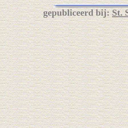
gepubliceerd bij:
St.