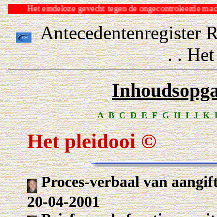
Het eindeloze gevecht tegen de ongecontroleerde
Antecedentenregister 
. . He
Inhoudsopga
A
B
C
D
E
F
G
H
I
J
K
Het pleidooi ©
Proces-verbaal van aangifte
20-04-2001