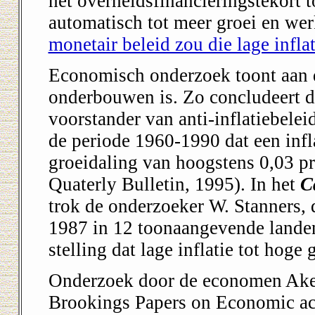
het overheidsfinancieringstekort tot
automatisch tot meer groei en we
monetair beleid zou die lage infl
Economisch onderzoek toont aan da
onderbouwen is. Zo concludeert d
voorstander van anti-inflatiebelei
de periode 1960-1990 dat een infl
groeidaling van hoogstens 0,03 p
Quaterly Bulletin, 1995). In het
C
trok de onderzoeker W. Stanners,
1987 in 12 toonaangevende landen
stelling dat lage inflatie tot hoge g
Onderzoek door de economen Akerl
Brookings Papers on Economic acti