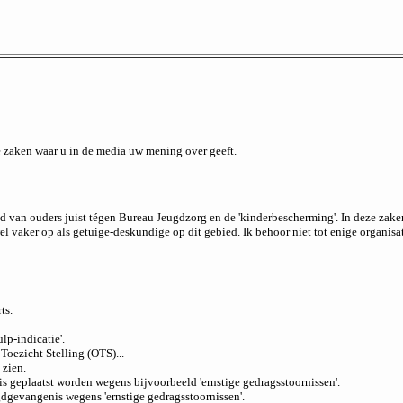
e zaken waar u in de media uw mening over geeft.
jd van ouders juist tégen Bureau Jeugdzorg en de 'kinderbescherming'. In deze zaken 
l vaker op als getuige-deskundige op dit gebied. Ik behoor niet tot enige organisa
ts.
lp-indicatie'.
Toezicht Stelling (OTS)...
 zien.
geplaatst worden wegens bijvoorbeeld 'ernstige gedragsstoornissen'.
gdgevangenis wegens 'ernstige gedragsstoornissen'.