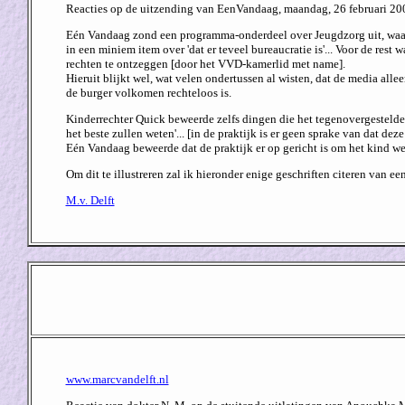
Reacties op de uitzending van EenVandaag, maandag, 26 februari 20
Eén Vandaag zond een programma-onderdeel over Jeugdzorg uit, waarond
in een miniem item over 'dat er teveel bureaucratie is'... Voor de re
rechten te ontzeggen [door het VVD-kamerlid met name].
Hieruit blijkt wel, wat velen ondertussen al wisten, dat de media alle
de burger volkomen rechteloos is.
Kinderrechter Quick beweerde zelfs dingen die het tegenovergestelde zi
het beste zullen weten'... [in de praktijk is er geen sprake van dat dez
Eén Vandaag beweerde dat de praktijk er op gericht is om het kind wee
Om dit te illustreren zal ik hieronder enige geschriften citeren van 
M.v. Delft
www.marcvandelft.nl