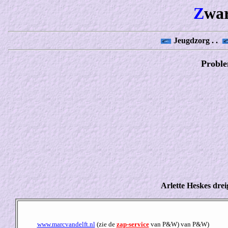
Z
wa
Jeugdzorg . .
Probl
Arlette Heskes drei
www.marcvandelft.nl
(zie de
zap-service
van P&W) van P&W)