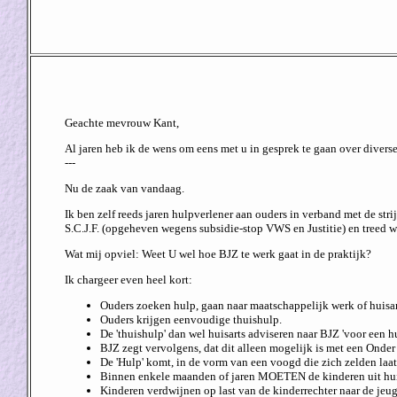
Geachte mevrouw Kant,
Al jaren heb ik de wens om eens met u in gesprek te gaan over divers
---
Nu de zaak van vandaag.
Ik ben zelf reeds jaren hulpverlener aan ouders in verband met de stri
S.C.J.F. (opgeheven wegens subsidie-stop VWS en Justitie) en treed we
Wat mij opviel: Weet U wel hoe BJZ te werk gaat in de praktijk?
Ik chargeer even heel kort:
Ouders zoeken hulp, gaan naar maatschappelijk werk of huisar
Ouders krijgen eenvoudige thuishulp.
De 'thuishulp' dan wel huisarts adviseren naar BJZ 'voor een hu
BJZ zegt vervolgens, dat dit alleen mogelijk is met een Onder 
De 'Hulp' komt, in de vorm van een voogd die zich zelden laat
Binnen enkele maanden of jaren MOETEN de kinderen uit huis 
Kinderen verdwijnen op last van de kinderrechter naar de jeu