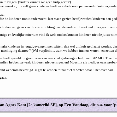
 te vragen' ('anders kunnen we geen hulp geven')
medewerker, die zelf geen kinderen heeft en enkele uren per maand of minder, ouder
r...
e de kinderen nooit onderzocht, laat staan gezien heeft) worden kinderen dan ged
cht dan wel gaan van de ene inrichting naar de andere of weekend pleeggezinnen maa
nige en kwalijke criterium vind ik wel: 'ouders kunnen kinderen niet de juiste stimu
teria kinderen in jeugdgevangenissen zitten, dan wel uit huis geplaatst worden, dan
 machtiging daartoe ? (Wel verplicht..., want we hebben immers wetten; en zetten d
nose heeft gesteld op grond waarvan een kind gedwongen hulp van BJZ MOET hebb
ndien hebben ze vaak kinderen niet eens gezien! Moest ik als medicus eens probere
land wederom bevestigd. U gaf te kennen totaal niet te weten waar u het over had...
gaan.
van Agnes Kant [2e kamerlid SP], op Een Vandaag, die o.a. voor 'pre