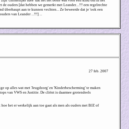
jn 'christelijke idee' dat het het beste was voor een kind om in het
et de ouders [dat hebben we gemerkt met Leander....!!! een regelrechte
nd überhaupt aan te kunnen vechten... Ze beweerde dat je 'ook een
ders van Leander ...!!!] ...
27 feb. 2007
ige op alles wat met 'Jeugdzorg' en 'Kinderbescherming' te maken
stops van VWS en Justitie. De cliënt is daarmee grotendeels
hoe het er werkelijk aan toe gaat als men als ouders met BJZ of