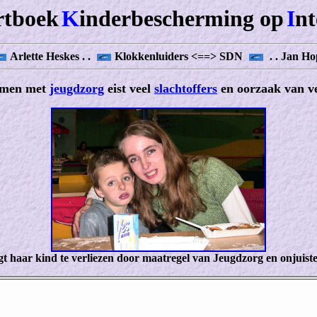
rtboek
K
inderbescherming op
I
nt
Arlette Heskes . .
Klokkenluiders <==> SDN
. . Jan Ho
emen met
jeugdzorg
eist veel
slachtoffers
en oorzaak van ve
gt haar kind te verliezen door maatregel van Jeugdzorg en onjuiste