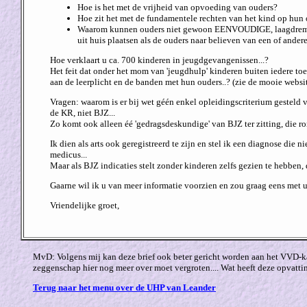
Hoe is het met de vrijheid van opvoeding van ouders?
Hoe zit het met de fundamentele rechten van het kind op hun 
Waarom kunnen ouders niet gewoon EENVOUDIGE, laagdrempelige
uit huis plaatsen als de ouders naar believen van een of ander
Hoe verklaart u ca. 700 kinderen in jeugdgevangenissen...?
Het feit dat onder het mom van 'jeugdhulp' kinderen buiten iedere t
aan de leerplicht en de banden met hun ouders..? (zie de mooie webs
Vragen: waarom is er bij wet géén enkel opleidingscriterium gesteld 
de KR, niet BJZ...
Zo komt ook alleen éé 'gedragsdeskundige' van BJZ ter zitting, die ron
Ik dien als arts ook geregistreerd te zijn en stel ik een diagnose die
medicus...
Maar als BJZ indicaties stelt zonder kinderen zelfs gezien te hebben
Gaarne wil ik u van meer informatie voorzien en zou graag eens met 
Vriendelijke groet,
MvD: Volgens mij kan deze brief ook beter gericht worden aan het VVD-kam
zeggenschap hier nog meer over moet vergroten.... Wat heeft deze opvatt
Terug naar het menu over de UHP van Leander