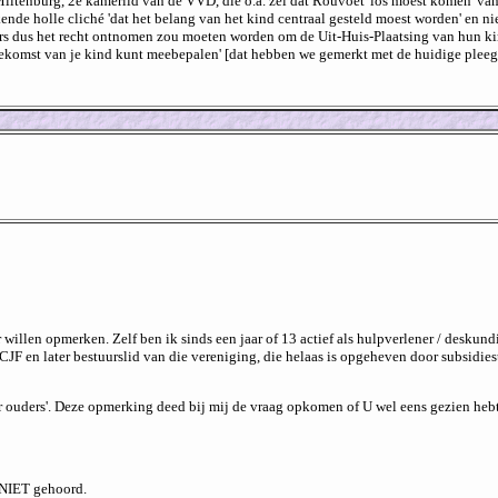
tenburg, 2e kamerlid van de VVD, die o.a. zei dat Rouvoet 'los moest komen' van zi
kende holle cliché 'dat het belang van het kind centraal gesteld moest worden' en ni
ders dus het recht ontnomen zou moeten worden om de Uit-Huis-Plaatsing van hun ki
toekomst van je kind kunt meebepalen' [dat hebben we gemerkt met de huidige pleegou
willen opmerken. Zelf ben ik sinds een jaar of 13 actief als hulpverlener / deskund
CJF en later bestuurslid van die vereniging, die helaas is opgeheven door subsidie
ar ouders'. Deze opmerking deed bij mij de vraag opkomen of U wel eens gezien hebt 
 NIET gehoord.