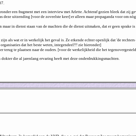
07.
er een fragment met een interview met Arlette. Achteraf gezien bleek dat zij gewo
st was deze uitzending [voor de zoveelste keer] er alleen maar propaganda voor om 
en maar in dienst staan van de machten die de dienst uitmaken, dat er geen sprake is 
jn als wat er in werkelijk het geval is. Ze erkende echter openlijk dat 'de rechters
e organisaties dat het beste weten, integendeel!!! zie hieronder]
r terug te plaatsen naar de ouders. [voor de werkelijkheid die het tegenovergestelde
een dokter die al jarenlang ervaring heeft met deze onderdrukkingsmachten.