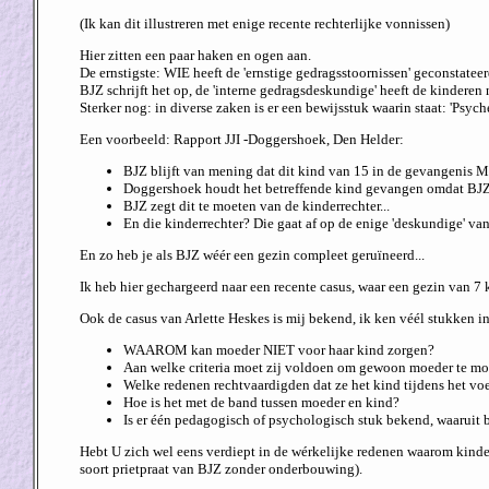
(Ik kan dit illustreren met enige recente rechterlijke vonnissen)
Hier zitten een paar haken en ogen aan.
De ernstigste: WIE heeft de 'ernstige gedragsstoornissen' geconstatee
BJZ schrijft het op, de 'interne gedragsdeskundige' heeft de kinderen 
Sterker nog: in diverse zaken is er een bewijsstuk waarin staat: 'Psych
Een voorbeeld: Rapport JJI -Doggershoek, Den Helder:
BJZ blijft van mening dat dit kind van 15 in de gevangenis M
Doggershoek houdt het betreffende kind gevangen omdat BJZ h
BJZ zegt dit te moeten van de kinderrechter...
En die kinderrechter? Die gaat af op de enige 'deskundige' van
En zo heb je als BJZ wéér een gezin compleet geruïneerd...
Ik heb hier gechargeerd naar een recente casus, waar een gezin van 7 
Ook de casus van Arlette Heskes is mij bekend, ik ken véél stukken i
WAAROM kan moeder NIET voor haar kind zorgen?
Aan welke criteria moet zij voldoen om gewoon moeder te mo
Welke redenen rechtvaardigden dat ze het kind tijdens het vo
Hoe is het met de band tussen moeder en kind?
Is er één pedagogisch of psychologisch stuk bekend, waaruit 
Hebt U zich wel eens verdiept in de wérkelijke redenen waarom kindere
soort prietpraat van BJZ zonder onderbouwing).