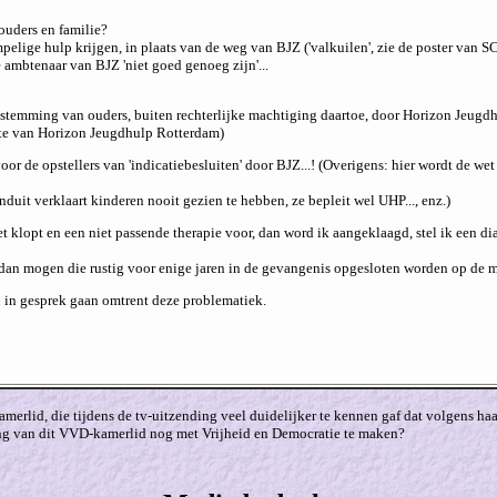
ouders en familie?
 hulp krijgen, in plaats van de weg van BJZ ('valkuilen', zie de poster van SCJF
e ambtenaar van BJZ 'niet goed genoeg zijn'...
oestemming van ouders, buiten rechterlijke machtiging daartoe, door Horizon Jeugd
ite van Horizon Jeugdhulp Rotterdam)
voor de opstellers van 'indicatiebesluiten' door BJZ...! (Overigens: hier wordt de
duit verklaart kinderen nooit gezien te hebben, ze bepleit wel UHP..., enz.)
 niet klopt en een niet passende therapie voor, dan word ik aangeklaagd, stel ik een 
, dan mogen die rustig voor enige jaren in de gevangenis opgesloten worden op de m
u in gesprek gaan omtrent deze problematiek.
erlid, die tijdens de tv-uitzending veel duidelijker te kennen gaf dat volgens ha
ing van dit VVD-kamerlid nog met Vrijheid en Democratie te maken?