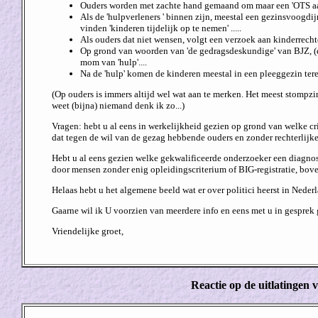
Ouders worden met zachte hand gemaand om maar een 'OTS aan
Als de 'hulpverleners ' binnen zijn, meestal een gezinsvoogdij
vinden 'kinderen tijdelijk op te nemen' .....
Als ouders dat niet wensen, volgt een verzoek aan kinderrechte
Op grond van woorden van 'de gedragsdeskundige' van BJZ, (di
mom van 'hulp'....
Na de 'hulp' komen de kinderen meestal in een pleeggezin tere
(Op ouders is immers altijd wel wat aan te merken. Het meest stompzin
weet (bijna) niemand denk ik zo...)
Vragen: hebt u al eens in werkelijkheid gezien op grond van welke cri
dat tegen de wil van de gezag hebbende ouders en zonder rechterlijke
Hebt u al eens gezien welke gekwalificeerde onderzoeker een diag
door mensen zonder enig opleidingscriterium of BIG-registratie, bove
Helaas hebt u het algemene beeld wat er over politici heerst in Neder
Gaarne wil ik U voorzien van meerdere info en eens met u in gesprek 
Vriendelijke groet,
Reactie op de uitlatingen 