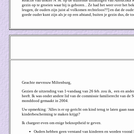
Reactie van dokter N. M. op de stuitende uitlatingen van Anouchka Mil
gezin op te groeien waar hij is geboren... Ze had het weer over het be
leugen, de ouders zijn juist al volkomen rechteloos!!!] en dat de ou
goede ouder kunt zijn als je op een afstand, buiten je gezin dus, de 
Geachte mevrouw Miltenburg,
Gezien de uitzending van 1-vandaag van 26 feb. zou ik, een en ander 
heeft. Ik was onder andere lid van de commissie familierecht van de S
monddood gemaakt in 2004.
Uw opmerking: 'Alles is er op gericht om kind terug te laten gaan na
kinderbescherming te maken krijgt?
Ik chargeer even om enige beknoptheid te geven.
Ouders hebben geen verstand van kinderen en worden vooral