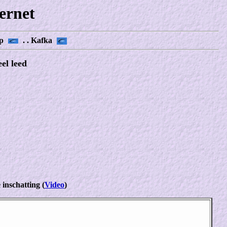
ernet
p
. . Kafka
el leed
 inschatting
(
Video
)