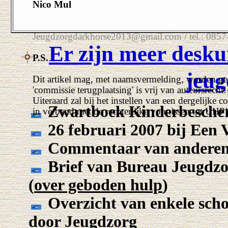
Nico Mul
Jeugdzorgdarkhorse2013@gmail.com / tel.: 085
Er zijn meer desku
P.S.
jeug
Dit artikel mag, met naamsvermelding, worden ge
'commissie terugplaatsing' is vrij van auteursrecht!
Uiteraard zal bij het instellen van een dergelijk
Zwartboek Kinderbesche
in verband met de rechterlijke vonnissen tot UHP!
26 februari 2007 bij Een
Commentaar van anderen 
Brief van Bureau Jeugdzo
(
over geboden hulp
)
Overzicht van enkele scho
door Jeugdzorg