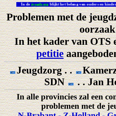
In de
jeugdzorg
blijkt het belang van ouders en kindere
Problemen met de jeugdzor
oorzaak 
In het kader van OTS e
petitie
aangeboden
Jeugdzorg . .
Kamerze
SDN
. . Jan H
In alle provincies zal een 
problemen met de je
N-Brabant
-
Z-Holland
-
Gr