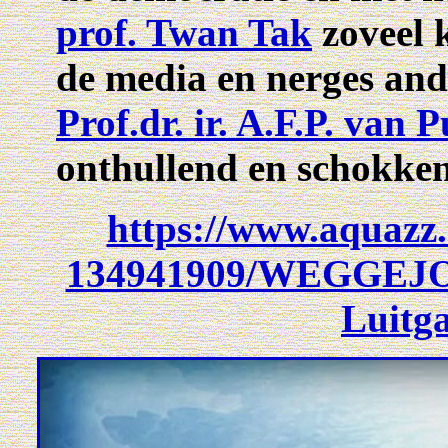
prof. Twan Tak
zoveel k
de media en nerges and
Prof.dr. ir. A.F.P. van 
onthullend en schokke
https://www.aquazz
134941909/WEGGEJOR
Luitg