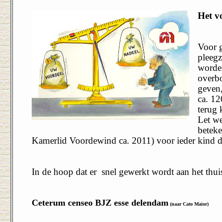
Het v
Voor g
pleegz
worden
overbo
geven,
ca. 12
terug
Let we
beteke
Kamerlid Voordewind ca. 2011) voor ieder kind dat
In de hoop dat er
snel gewerkt wordt aan het thu
Ceterum censeo BJZ esse delendam
(naar Cato Maior)