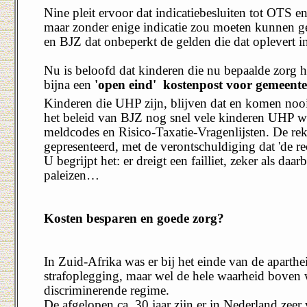
Nine pleit ervoor dat indicatiebesluiten tot OTS en
maar zonder enige indicatie zou moeten kunnen ge
en BJZ dat onbeperkt de gelden die dat oplevert inc
Nu is beloofd dat kinderen die nu bepaalde zorg 
bijna een
'open eind'
kostenpost
voor gemeent
Kinderen die UHP zijn, blijven dat en komen noo
het beleid van BJZ nog snel vele kinderen UHP wo
meldcodes en Risico-Taxatie-Vragenlijsten. De re
gepresenteerd, met de verontschuldiging dat 'de rec
U begrijpt het: er dreigt een failliet, zeker als da
paleizen…
Kosten besparen en goede zorg?
In Zuid-Afrika was er bij het einde van de aparthe
strafoplegging, maar wel de hele waarheid boven 
discriminerende regime.
De afgelopen ca. 30 jaar zijn er in Nederland zeer 