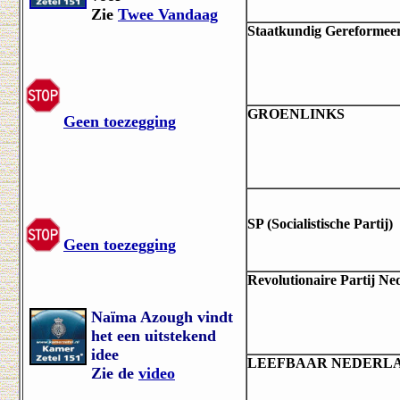
Zie
Twee Vandaag
Staatkundig Gereformeer
GROENLINKS
Geen toezegging
SP (Socialistische Partij)
Geen toezegging
Revolutionaire Partij Ne
Naïma Azough vindt
het een uitstekend
idee
LEEFBAAR NEDERL
Zie de
video