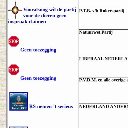
Vooralsnog wil de partij
P.T.B. v/h Rokerspartij
voor de dieren geen
inspraak claimen
Natuurwet Partij
Geen toezegging
LIBERAAL NEDERL
Geen toezegging
P.V.D.M. en alle overige
RS nemen 't serieus
NEDERLAND ANDER