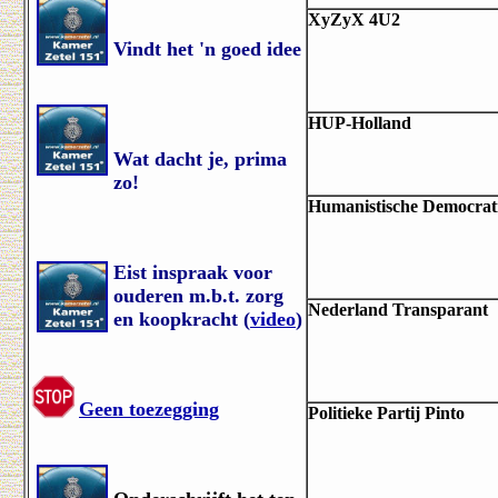
XyZyX 4U2
Vindt het 'n goed idee
HUP-Holland
Wat dacht je, prima
zo!
Humanistische Democrati
Eist inspraak voor
ouderen m.b.t. zorg
Nederland Transparant
en koopkracht (
video
)
Geen toezegging
Politieke Partij Pinto