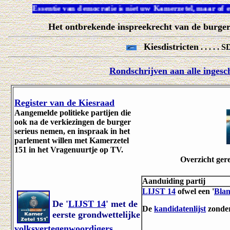
Essentie van democratie is niet uw Kamerzetel, maar of
Het ontbrekende inspreekrecht van de burge
Kiesdistricten
. . . . 
Rondschrijven aan alle ingesch
Register van de Kiesraad
Aangemelde politieke partijen die
ook na de verkiezingen de burger
serieus nemen, en inspraak in het
parlement willen met Kamerzetel
151 in het Vragenuurtje op TV.
Overzicht ger
Aanduiding partij
LIJST 14
ofwel een '
Blan
De '
LIJST 14
' met de
De
kandidatenlijst
zonde
eerste grondwettelijke
volksvertegenwoordigers