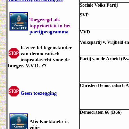
Sociale Volks Partij
SVP
Toegezegd als
topprioriteit in het
partijprogramma
VVD
Volkspartij v. Vrijheid e
Is zeer fel tegenstander
van democratisch
Partij van de Arbeid (P.v
inspraakrecht voor de
burger. V.V.D. ??
Christen Democratisch 
Geen toezegging
Democraten 66 (D66)
Alis Koekkoek: is
vóór