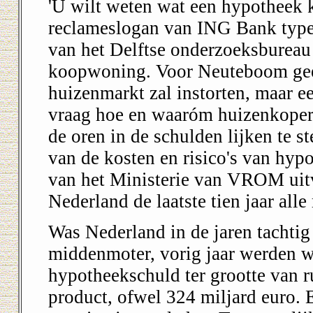
'U wilt weten wat een hypotheek k
reclameslogan van ING Bank typ
van het Delftse onderzoeksburea
koopwoning. Voor Neuteboom geen
huizenmarkt zal instorten, maar e
vraag hoe en waaróm huizenkopers
de oren in de schulden lijken te st
van de kosten en risico's van hypo
van het Ministerie van VROM uitvo
Nederland de laatste tien jaar all
Was Nederland in de jaren tachti
middenmoter, vorig jaar werden w
hypotheekschuld ter grootte van r
product, ofwel 324 miljard euro. 