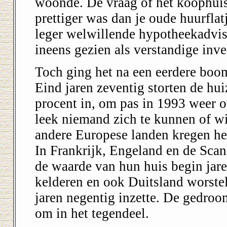
woonde. De vraag of het koophuis
prettiger was dan je oude huurfla
leger welwillende hypotheekadvis
ineens gezien als verstandige inve
Toch ging het na een eerdere boo
Eind jaren zeventig storten de hui
procent in, om pas in 1993 weer 
leek niemand zich te kunnen of wi
andere Europese landen kregen het
In Frankrijk, Engeland en de Scan
de waarde van hun huis begin jare
kelderen en ook Duitsland worstelt
jaren negentig inzette. De gedro
om in het tegendeel.