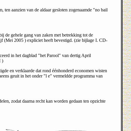
m, ten aanzien van de aldaar gesloten zogenaamde "no bail
j de gehele gang van zaken met betrekking tot de
(Mei 2005 ) expliciet heeft bevestigd. (zie bijlage I. CD-
eerd in het dagblad "het Parool" van dertig April
 )
stigde en verklaarde dat rond éénhonderd economen wisten
neens geuit in het onder "l e" vermeldde programma van
elen, zodat daarna recht kan worden gedaan ten opzichte