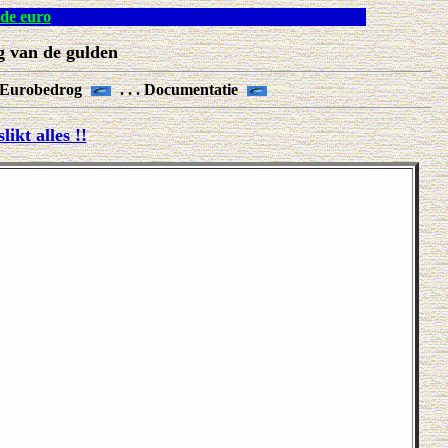
 naar de euro
g van de gulden
. Eurobedrog
. . . Documentatie
ikt alles !!