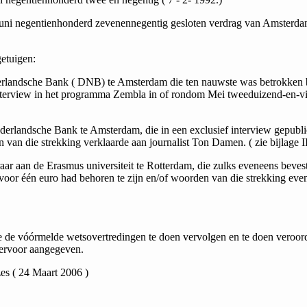
 Juni negentienhonderd zevenennegentig gesloten verdrag van Amsterda
etuigen:
rlandsche Bank ( DNB) te Amsterdam die ten nauwste was betrokken bi
nterview in het pro­gramma Zembla in of rondom Mei tweeduizend-en-vijf 
rland­sche Bank te Amsterdam, die in een exclusief interview gepu­blic
van die strek­king verklaarde aan journalist Ton Damen. ( zie bijlage II
aar aan de Erasmus universiteit te Rotterdam, die zulks eveneens beve
oor één euro had behoren te zijn en/of woorden van die strekking eve
de vóórmelde wetsovertredingen te doen vervolgen en te doen veroord
iervoor aangegeven.
s ( 24 Maart 2006 )