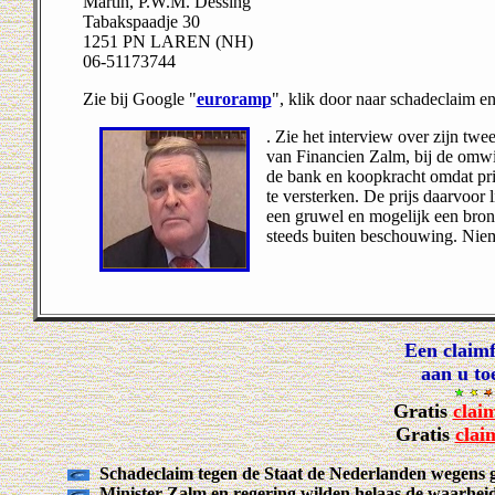
Martin, P.W.M. Dessing
Tabakspaadje 30
1251 PN LAREN (NH)
06-51173744
Zie bij Google "
euroramp
", klik door naar schadeclaim e
. Zie het interview over zijn tw
van Financien Zalm, bij de omwi
de bank en koopkracht omdat pri
te versterken. De prijs daarvoor
een gruwel en mogelijk een bron v
steeds buiten beschouwing. Nie
Een claimf
aan u to
Gratis
clai
Gratis
clai
Schadeclaim tegen de Staat de Nederlanden wegens g
Minister Zalm en regering wilden helaas de waarheid