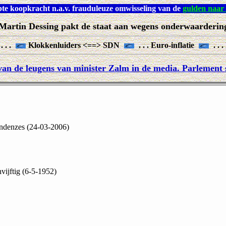
gesloopte koopkracht n.a.v. frauduleuze omwisseling van de
gulden
Martin Dessing pakt de staat aan wegens onderwaarderin
 . .
Klokkenluiders <==> SDN
. . . Euro-inflatie
. . 
an de leugens van minister Zalm in de media. Parlement sl
ndenzes (24-03-2006)
ijftig (6-5-1952)