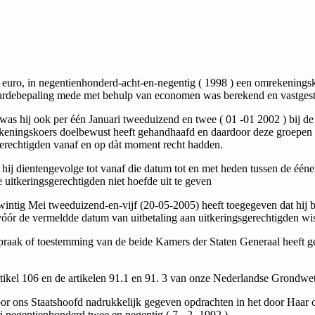
e euro, in negentienhonderd-acht-en-negentig ( 1998 ) een omrekenings
waardebepaling mede met be­hulp van economen was berekend en vastges
 hij ook per één Januari tweeduizend en twee ( 01 -01 2002 ) bij de
ekeningskoers doelbewust heeft gehandhaafd en daardoor deze groepen N
gerechtigden vanaf en op dàt moment recht hadden.
t hij dienten­gevolge tot vanaf die datum tot en met heden tussen de ééne
 uitkeringsgerechtigden niet hoefde uit te geven
wintig Mei tweeduizend-en-vijf (20-05-2005) heeft toegegeven dat hij
vóór de vermeldde datum van uitbetaling aan uitkeringsgerechtigden wist 
espraak of toestemming van de beide Kamers der Staten Generaal heeft 
rtikel 106 en de artikelen 91.1 en 91. 3 van onze Nederlandse Grondwet
oor ons Staatshoofd nadrukkelijk gegeven opdrachten in het door Haar 
i negentienhonderd twee en negentig ( 7 - 2- 1992.)