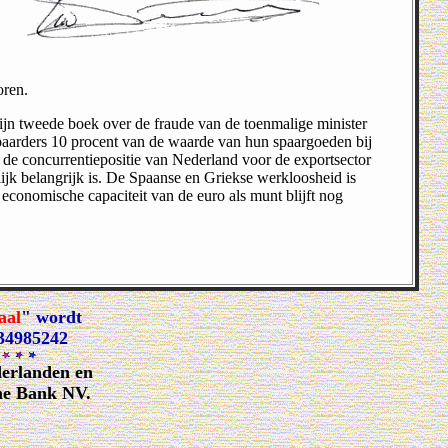
oren.
ijn tweede boek over de fraude van de toenmalige minister
spaarders 10 procent van de waarde van hun spaargoeden bij
de concurrentiepositie van Nederland voor de exportsector
ijk belangrijk is. De Spaanse en Griekse werkloosheid is
 economische capaciteit van de euro als munt blijft nog
aal
" wordt
334985242
derlanden en
he Bank NV.