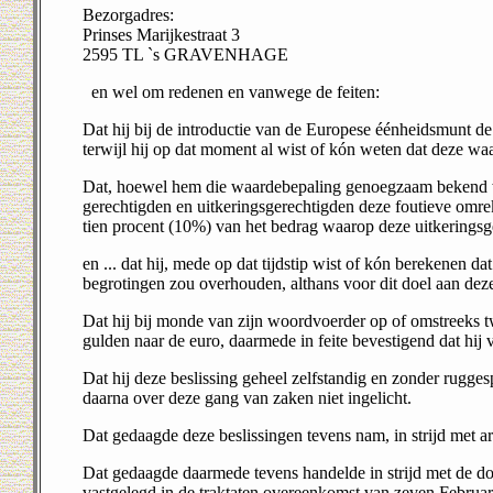
Bezorgadres:
Prinses Marijkestraat 3
2595 TL `s GRAVENHAGE
en wel om redenen en vanwege de feiten:
Dat hij bij de introductie van de Europese éénheidsmunt d
terwijl hij op dat moment al wist of kón weten dat deze 
Dat, hoewel hem die waardebepaling genoegzaam bekend was
gerechtigden en uitkeringsgerechtigden deze foutieve omr
tien procent (10%) van het bedrag waarop deze uitkerings
en ... dat hij, mede op dat tijdstip wist of kón berekenen da
begrotingen zou overhou­den, althans voor dit doel aan deze
Dat hij bij monde van zijn woordvoerder op of omstreeks t
gulden naar de euro, daarmede in feite bevestigend dat hij 
Dat hij deze beslissing geheel zelfstandig en zonder rugg
daarna over deze gang van zaken niet ingelicht.
Dat gedaagde deze beslissingen tevens nam, in strijd met a
Dat gedaagde daarmede tevens handelde in strijd met de d
vastgelegd in de traktaten overeenkomst van zeven Februar