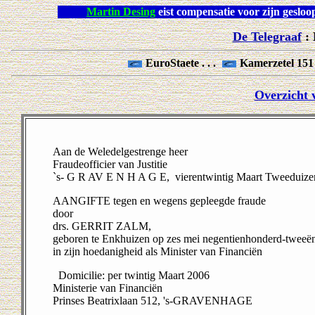
Martin Desing
eist compensatie voor zijn 
De Telegraaf
: 
EuroStaete . . .
Kamerzetel 151 .
Overzicht v
Aan de Weledelgestrenge heer
Fraudeofficier van Justitie
`s- G R AV E N H A G E, vierentwintig Maart Tweeduize
AANGIFTE tegen en wegens gepleegde fraude
door
drs. GERRIT ZALM,
geboren te Enkhuizen op zes mei negentienhonderd-tweeënv
in zijn hoedanigheid als Minister van Financiën
Domicilie: per twintig Maart 2006
Ministerie van Financiën
Prinses Beatrixlaan 512, 's-GRAVENHAGE