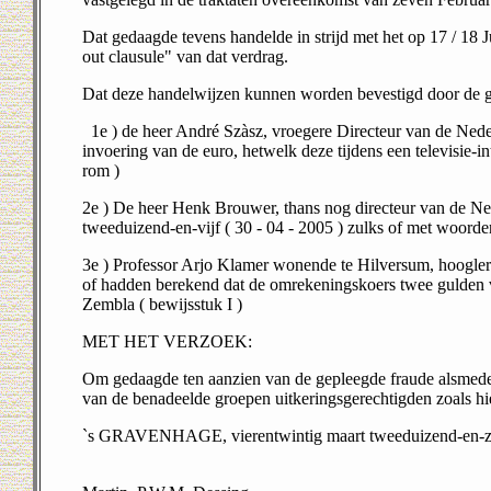
Dat gedaagde tevens handelde in strijd met het op 17 / 18
out clausule" van dat verdrag.
Dat deze handelwijzen kunnen worden bevestigd door de g
1e ) de heer André Szàsz, vroegere Directeur van de Nede
invoering van de euro, hetwelk deze tijdens een televisie-i
rom )
2e ) De heer Henk Brouwer, thans nog directeur van de Nede
tweeduizend-en-vijf ( 30 - 04 - 2005 ) zulks of met woorden 
3e ) Professor Arjo Klamer wonende te Hilversum, hoogler
of hadden berekend dat de omrekeningskoers twee gulden v
Zembla ( bewijsstuk I )
MET HET VERZOEK:
Om gedaagde ten aanzien van de gepleegde fraude alsmede 
van de benadeelde groepen uitkeringsgerechtigden zoals h
`s GRAVENHAGE, vierentwintig maart tweeduizend-en-ze