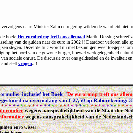
n vervolgens naar: Minister Zalm en regering wilden de waarheid niet h
eede boek:
Het eurobedrog treft ons allemaal
Martin Dessing schreef z
sseling van de gulden naar de euro in 2002 !! Daardoor verloren alle 
jzen stegen. Dezelfde truc wordt nu met bezuinigen weer toegepast om 
 ligt op het bord van de gewone burger, hoewel werkgelegenheid natuurl
an sociale onrust. De discussie over ons geldstelsel en de kwaliteit en
mand stelt
vragen
...!
ormulier inclusief het Boek "
De euroramp treft ons allem
egestuurd na overmaking van € 27,50 op Raborekening: 
mformulier
wegens aansprakelijkheid van de Staat der Ne
mformulier
wegens aansprakelijkheid van de Nederlandsc
ulden-euro wissel
 niet horen