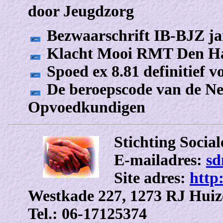
door Jeugdzorg
Bezwaarschrift IB-BJZ jan
Klacht Mooi RMT Den Haa
Spoed ex 8.81 definitief v
De beroepscode van de Ne
Opvoedkundigen
Stichting Socia
E-mailadres:
sd
Site adres:
http
Westkade 227, 1273 RJ Hui
Tel.: 06-17125374