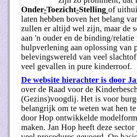
zijn zo prominent, dat 
Onder
-
Toezicht
-
Stelling
of uithu
laten hebben boven het belang van
zullen er altijd wel zijn, maar de 
aan 'n ouder en de binding/relatie
hulpverlening aan oplossing van 
belevingswereld van veel slachtof
veel gevallen in pure kinderroof.
De website hierachter is door J
over de Raad voor de Kinderbesc
(Gezins)voogdij. Het is voor burg
belangrijk om te weten wat hen te 
door Hop ontwikkelde modelformu
maken. Jan Hop heeft deze sector
veel procedures gevoerd. Op basis 