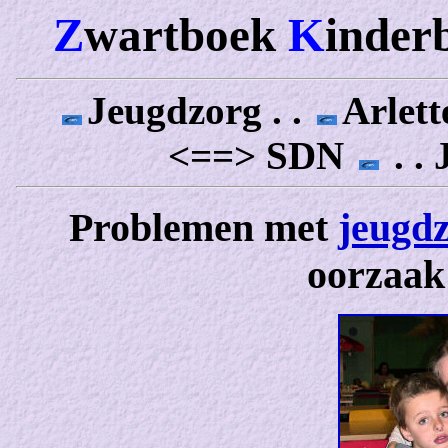
Z
wartboek
K
inder
Jeugdzorg . .
Arlett
<==> SDN
. .
Problemen met
jeugd
oorzaak 