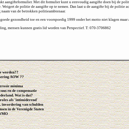
t aangifteformulier. Met dit formulier kunt u eenvoudig aangifte doen bij de polit
 Weigert de politie de aangifte op te nemen. Dan laat u de aangifte bij de politie 
g naam van de betrokken politieambtenaar.
n goede gezondheid toe en een voorspoedig 1999 onder het motto niet klagen maar
ling, mensen kunnen gratis lid worden van Perspectief. T: 070-3706862
te worden??
isering AOW ??
terosie minima
cuus en de compensatie
derland. Wat is dat?
roles als 'intimiderend'
. invordering van schulden
sen in de Verenigde Staten
e WMO