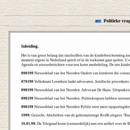
Politieke vrag
Inleiding.
Het is van groot belang dat slachtoffers van de kinderbescherming ni
moment ergens in Nederland speelt of in de toekomst gaat spelen. U 
Agenda en nieuwsberichten voor een korte mededeling. De site kinder
090199
Nieuwsblad van het Noorden Ouders van kinderen die contact 
070199
Volkskrant Leemhuis laakt advocaten. Juridische procedures
090199
Nieuwsblad van het Noorden. Advocaat De Haan: Uitspraken Br
090199
Nieuwsblad van het Noorden. Politiekorpsen hebben internet
090199
Nieuwsblad van het Noorden Politie weer meer opsporings
1999:
Gezocht: Afschriften van de geheimzinnige RvdK uitgave "Ra
16.01.99:
De Telegraaf komt (vermoedelijk) met een artikel over de 