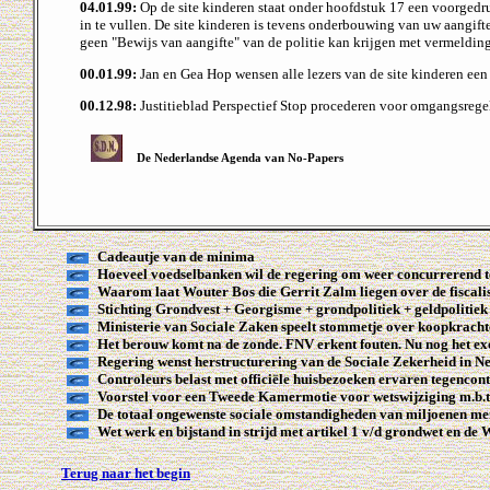
04.01.99:
Op de site kinderen staat onder hoofdstuk 17 een voorgedruk
in te vullen. De site kinderen is tevens onderbouwing van uw aangifte.
geen "Bewijs van aangifte" van de politie kan krijgen met vermeldin
00.01.99:
Jan en Gea Hop wensen alle lezers van de site kinderen ee
00.12.98:
Justitieblad Perspectief Stop procederen voor omgangsrege
De Nederlandse Agenda van No-Papers
Cadeautje van de minima
Hoeveel voedselbanken wil de regering om weer concurrerend 
Waarom laat Wouter Bos die Gerrit Zalm liegen over de fiscal
Stichting Grondvest + Georgisme + grondpolitiek + geldpolitiek
Ministerie van Sociale Zaken speelt stommetje over koopkrach
Het berouw komt na de zonde. FNV erkent fouten. Nu nog het ex
Regering wenst herstructurering van de Sociale Zekerheid in Ne
Controleurs belast met officiële huisbezoeken ervaren tegencont
Voorstel voor een Tweede Kamermotie voor wetswijziging m.b.t
De totaal ongewenste sociale omstandigheden van miljoenen men
Wet werk en bijstand in strijd met artikel 1 v/d grondwet en d
Terug naar het begin