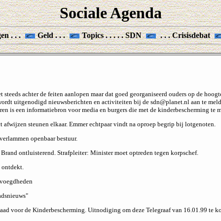
Sociale Agenda
en . . .
Geld . . .
Topics . . . . . SDN
. . . Crisisdebat
et steeds achter de feiten aanlopen maar dat goed georganiseerd ouders op de hoog
wordt uitgenodigd nieuwsberichten en activiteiten bij de sdn@planet.nl aan te mel
en is een informatiebron voor media en burgers die met de kinderbescherming te m
afwijzen steunen elkaar. Emmer echtpaar vindt na oproep begrip bij lotgenoten.
 verlammen openbaar bestuur.
and ontluisterend. Strafpleiter: Minister moet optreden tegen korpschef.
 ontdekt.
bevoegdheden
adsnieuws"
Raad voor de Kinderbescherming. Uitnodiging om deze Telegraaf van 16.01.99 te k