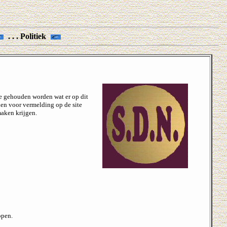
. . .
Politiek
te gehouden worden wat er op dit
den voor vermelding op de site
aken krijgen.
open.