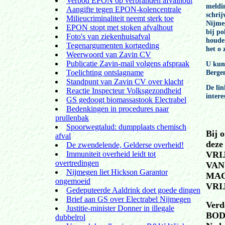
Verbod EPON op verbranden afvalhout
meldi
Aangifte tegen EPON-kolencentrale
schrij
Milieucriminaliteit neemt sterk toe
Nijmeg
EPON stopt met stoken afvalhout
bij po
Foto's van ziekenhuisafval
houden
Tegenargumenten kortgeding
het o 
Weerwoord van Zavin CV
Publicatie Zavin-mail volgens afspraak
U kunt
Toelichting ontslagname
Bergen
Standpunt van Zavin CV over klacht
De lin
Reactie Inspecteur Volksgezondheid
intere
GS gedoogt biomassastook Electrabel
Bedenkingen in procedures naar
prullenbak
Spoorwegtalud: dumpplaats chemisch
Bij 
afval
deze
De zwendelende, Gelderse overheid!
VRI
Immuniteit overheid leidt tot
overtredingen
VAN
Nijmegen liet Hickson Garantor
MAC
ongemoeid
VRIJ
Gedeputeerde Aaldrink doet goede dingen
Brief aan GS over Electrabel Nijmegen
Verd
Justitie-minister Donner in illegale
BODE
dubbelrol