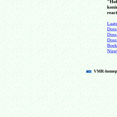
"Hof
koni
react
Laat
Dossi
Doss.
Doss
Boek
Nieu
VMR-homepag