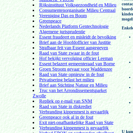
contac
Rijksinstituut Volksgezondheid en Milieu
boord
Consumentenorganisatie Milieu Centraal
kinder
Vereniging Das en Boom
mogel
Greenpeace
Nederlands Platform Gentechnologie
Enkele
Algemene jurisprudentie
Essent fraudeert en misleidt de bevolking
Brief aan de Hoofdofficier van Justitie
Strafbaar feit van Essent aangegeven
Raad van State zwaar in de fout
Hof bekijkt vervolging officier Leeman
Essent belazert gemeenteraad van Borne
Groen Stroom gevaar voor Waddenzee
Raad van State opnieuw in de fout
Privatisering belast het milieu
Brief aan Stichting Natuur en Milieu
Truc van het Arrondissementsparket
Zwolle
Repliek op e-mail van SNM
Raad van State in diskrediet
Verbranding kippenmest is gevaarlijk
Greenpeace ook al in de fout
Exit niet-onafhankelijke Raad van State
Verbranding kippenmest is gevaarlijk
U kun