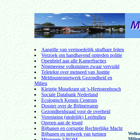
Aangifte van vermoedelijk strafbare feiten
Verzoek om handhavend optreden politie
Openbrief aan alle Kamerfracties
Nijgmeegse volkstuinen zwaar vervuild
Teletekst over meineed van Justitie
Meldpuntennetwerk Gezondheid en
Milieu
Kleintje Muurkrant uit 's-Hertogenbosch
Sociale Databank Nederland
Ecologisch Kennis Centrum
Dossier over de Bijlmerramp
Gezondheidsraad voor de overheid
Vereniging (stedelijk) Leefmilieu
Oproep aan de jeugd
Bijbanen en corruptie Rechterlijke Macht
Welkom
Bijbanen en netwerk van juristen
Milie
Ministerie VROM