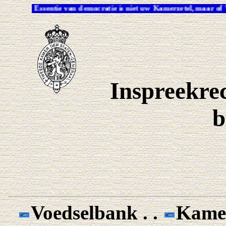
Essentie van democratie is niet uw Kamerzetel, maar o
Inspreekre
b
Voedselbank . .
Kamer