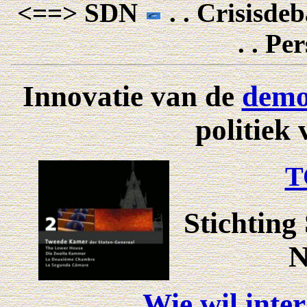
<==> SDN
. . Crisisde
. . Pe
Innovatie van de
demo
politiek
T
Stichting
N
Wie wil inte