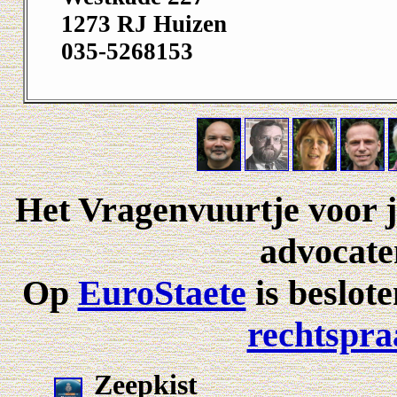
1273 RJ Huizen
035-5268153
Het
Vragenvuurtje
voor j
advocaten
Op
EuroStaete
is beslot
rechtspra
Zeepkist