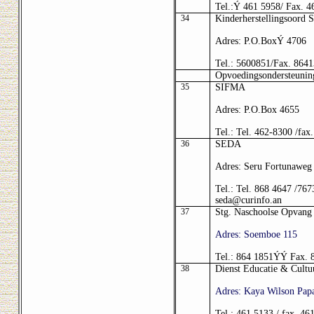
Tel.:
Ý
461 5958/ Fax. 4
34
Kinderherstellingsoord 
Adres: P.O.Box
Ý
4706
Tel.: 5600851/Fax. 864
Opvoedingsondersteunin
35
SIFMA
Adres: P.O.Box 4655
Tel.: Tel. 462-8300 /fax
36
SEDA
Adres: Seru Fortunaweg
Tel.: Tel. 868 4647 /76
seda@curinfo.an
37
Stg. Naschoolse Opvang
Adres: Soemboe 115
Tel.: 864 1851
ÝÝ
Fax. 
38
Dienst Educatie & Cultu
Adres: Kaya Wilson Pap
Tel.: 461 5133 / fax. 46