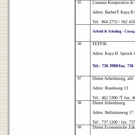
85
Limania Kooperativa di 
Adres: Barber
Ý
Kaya B 
Tel.: 864 2755 / 562 41
Arbeid & Scholing - Curaç
86
FEFFIK
Adres: Kaya H. Sprock 
Tel.: 736 3900/fax. 736
87
Dienst Arbeidszorg, afd.
Adres: Roodeweg 13
Tel.: 462 5300 /
Ý
fax. 
88
Dienst Arbeidszorg
Adres: Bellisimaweg 17
Tel.: 737 1200 / fax. 73
89
Dienst Economische Zak