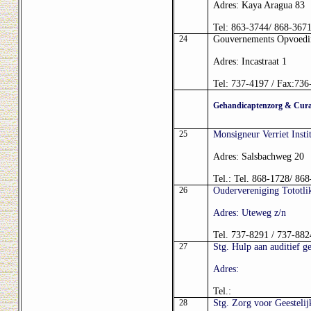
Adres: Kaya Aragua 83
Tel: 863-3744/ 868-367
24
Gouvernements Opvoeding
Adres: Incastraat 1
Tel: 737-4197 / Fax:736
Gehandicaptenzorg & Cur
25
Monsigneur Verriet Insti
Adres: Salsbachweg 20
Tel.: Tel. 868-1728/ 86
26
Oudervereniging Tototli
Adres: Uteweg z/n
Tel. 737-8291 / 737-882
27
Stg. Hulp aan auditief g
Adres:
Tel.:
28
Stg. Zorg voor Geesteli