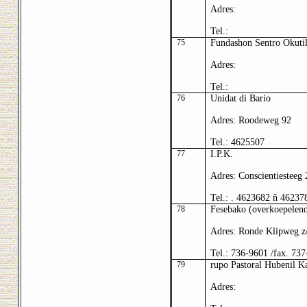
Adres:
Tel.:
75
Fundashon Sentro Okuti
Adres:
Tel.:
76
Unidat di Bario
Adres: Roodeweg 92
Tel.: 4625507
77
I.P.K.
Adres: Conscientiesteeg 
Tel.: . 4623682 ñ 46237
78
Fesebako (overkoepelend
Adres: Ronde Klipweg z
Tel.: 736-9601 /fax. 73
79
rupo Pastoral Hubenil K
Adres: