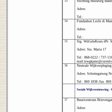
53
Stichting thuiszorg Ban
Adres:
Tel.:
54
Fundashon Lechi di Ma
Adres:
Tel.:
55
Stg. WitGeleKruis ëPr. M
Adres: Sta. Maria 17
Tel.: 868-0222 / 737-13
mail:tzwgkpmr@curinfo
56
Neutrale Wijkverpleging
Adres: Schottegatweg N
Tel.: 869 1838 /fax. 869
Sociale Wijkvernieuwing -
57
Buurtcentrum Brievenga
Adres: