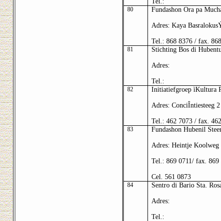
Tel.:
80
Fundashon Ora pa Mucha
Adres: Kaya Basralokus
Tel.: 868 8376 / fax. 86
81
Stichting Bos di Hubentu
Adres:
Tel.:
82
Initiatiefgroep ìKultura 
Adres: ConciÎntiesteeg 2
Tel.: 462 7073 / fax. 46
83
Fundashon Hubenil Stee
Adres: Heintje Koolweg
Tel.: 869 0711/ fax. 869
Cel. 561 0873
84
Sentro di Bario Sta. Ros
Adres:
Tel.: