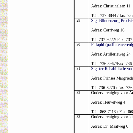
Adres: Christinalaan 11
Tel.: 737-3844 / fax. 73
29
Stg. Blindenzorg Pro Bis
Adres: Corriweg 16
Tel. 737-9222/ Fax. 737
30
Fufaphi (patiÎntenvereni
Adres: Artillerieweg 24
Tel.: 736 5967/Fax. 736
31
Stg. ter Rehabilitatie v
Adres: Prinses Margrietl
Tel. 736-8270 / fax. 73
32
Oudervereniging voor Au
Adres: Heuvelweg 4
Tel.: 868-7113 / Fax: 86
33
Oudervereniging voor 
Adres: Dr. Maalweg 6