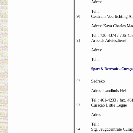
Adres:
Tel.:
90
Centrum Voorlichting An
Adres: Kaya Charles Ma
Tel.: 736-4374 / 736-43
91
Arbeids Adviesdienst
Adres:
Tel.:
Sport & Recreatie - Curaça
92
Sedreko
Adres: Landhuis Hel
Tel.: 461-4233 / fax. 46
93
Curaçao Little Legue
Adres:
Tel.:
94
Stg. Jeugdcentrale Cura