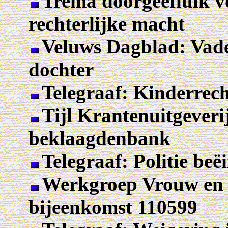
Trema doorgeefluik v
rechterlijke macht
Veluws Dagblad: Vade
dochter
Telegraaf: Kinderrec
Tijl Krantenuitgeverij
beklaagdenbank
Telegraaf: Politie beë
Werkgroep Vrouw en R
bijeenkomst 110599