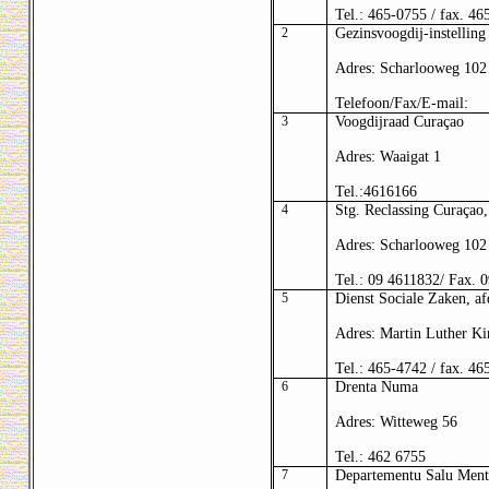
Tel.: 465-0755 / fax. 46
2
Gezinsvoogdij-instelling
Adres: Scharlooweg 102
Telefoon/Fax/E-mail:
3
Voogdijraad Curaçao
Adres: Waaigat 1
Tel.:
4616166
4
Stg. Reclassing Curaçao,
Adres: Scharlooweg 102
Tel.: 09 4611832/ Fax. 
5
Dienst Sociale Zaken, af
Adres: Martin Luther Ki
Tel.: 465-4742 / fax. 46
6
Drenta Numa
Adres: Witteweg 56
Tel.: 462 6755
7
Departementu Salu Ment