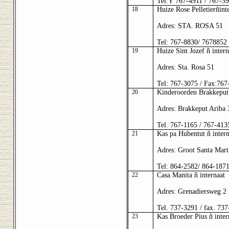
Tel.
Ý
767-4911 / 767-59
18
Huize Rose Pelletierñint
Adres:
STA. ROSA 51
Tel: 767-8830/ 7678852 
19
Huize Sint Jozef ñ intern
Adres: Sta. Rosa 51
Tel: 767-3075 / Fax:767
20
Kinderoorden Brakkeput 
Adres: Brakkeput Ariba 
Tel. 767-1165 / 767-413
21
Kas pa Hubentut ñ intern
Adres: Groot Santa Mart
Tel: 864-2582/ 864-187
22
Casa Manita ñ internaat
Adres: Grenadiersweg 2
Tel. 737-3291 / fax. 73
23
Kas Broeder Pius ñ inter