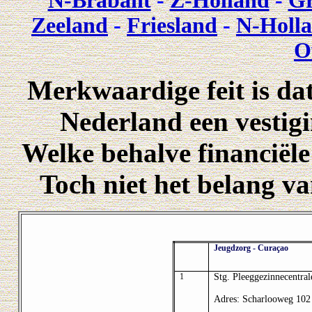
N-Brabant
-
Z-Holland
-
Gr
Zeeland
-
Friesland
-
N-Holl
O
Merkwaardige feit is dat
Nederland een vestig
Welke behalve financiële
Toch niet het belang va
Jeugdzorg - Curaçao
1
Stg. Pleeggezinnecentra
Adres: Scharlooweg 102