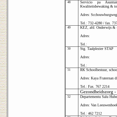
48
Servicio pa Asuntu
Kwaliteitsbewaking & toe
Adres: Scchouwburgweg
Tel.: 732-4280 / fax. 73
49
KEZ, afd. Onderwijs & -
Adres:
Tel.:
50
Stg. Taalplezier STAP
Adres:
Tel.:
51
RK Schoolbestuur, schoo
Adres: Kaya Fraternan 
Tel.: Fax. 767 2214
Gezondheidszorg -
52
Departementu Salu Hube
Adres: Van Leeuwenhoek
Tel.: 462 7212