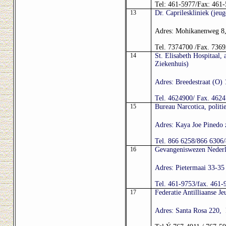
Tel: 461-5977/Fax: 461
13
Dr. Caprileskliniek (jeug
Adres: Mohikanenweg 8
Tel. 7374700 /Fax. 736
14
St. Elisabeth Hospitaal
Ziekenhuis)
Adres: Breedestraat (O)
Tel. 4624900/ Fax. 462
15
Bureau Narcotica, politi
Adres: Kaya Joe Pinedo 
Tel. 866 6258/866 6306
16
Gevangeniswezen Nederl
Adres: Pietermaai 33-35
Tel. 461-9753/fax. 461-
17
Federatie Antilliaanse J
Adres: Santa Rosa 220,