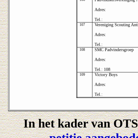
Adres:
Tel.:
107
Vereniging Scouting Ant
Adres:
Tel.:
108
SMC Padvindersgroep
Adres:
Tel.:
108
109
Victory Boys
Adres:
Tel.:
In het kader van OTS 
petitie aangebo