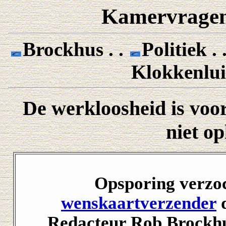
Kamervragen
Brockhus . .
Politiek . 
Klokkenlui
De werkloosheid is voor
niet op
Opsporing verzo
wenskaartverzender
d
Redacteur Rob Brockhu