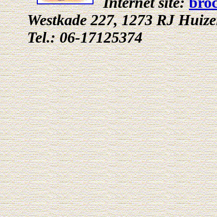
Internet site:
bro
Westkade 227, 1273 RJ Huiz
Tel.: 06-17125374