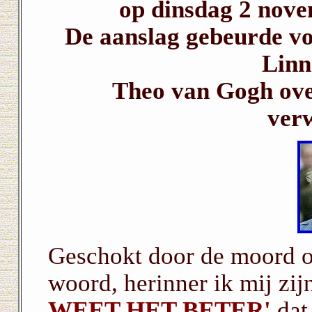
op dinsdag 2 nov
De aanslag gebeurde vo
Linn
Theo van Gogh over
ver
Geschokt door de moord o
woord, herinner ik mij zi
WEET HET BETER'
dat