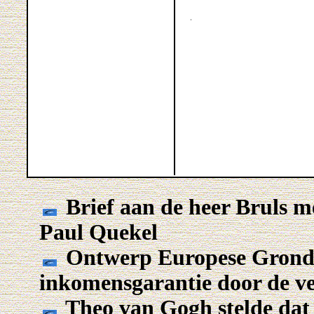
Brief aan de heer Bruls 
Paul Quekel
Ontwerp Europese Grondw
inkomensgarantie door de ve
Theo van Gogh stelde dat