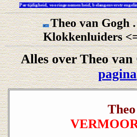
Partijdigheid, vooringenomenheid, belangenverstrenge
Theo van Gogh .
Klokkenluiders 
Alles over Theo van
pagina
Theo
VERMOORD