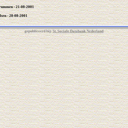
Brummen - 21-08-2001
lsen - 28-08-2001
gepubliceerd bij:
St. Sociale Databank Nederland