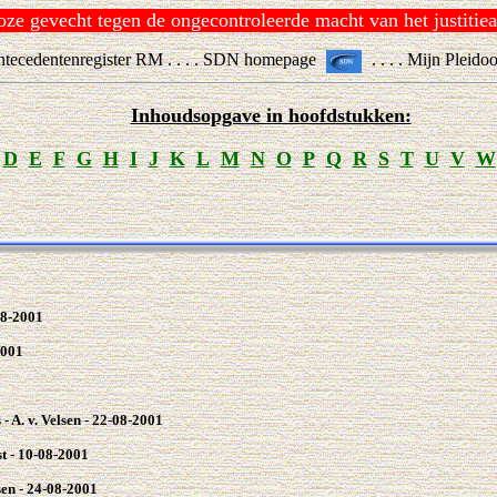
 gevecht tegen de ongecontroleerde macht van het justitieapp
tecedentenregister RM . . . . SDN homepage
. . . . Mijn Pleido
Inhoudsopgave in hoofdstukken:
D
E
F
G
H
I
J
K
L
M
N
O
P
Q
R
S
T
U
V
W
08-2001
2001
- A. v. Velsen - 22-08-2001
st - 10-08-2001
lsen - 24-08-2001