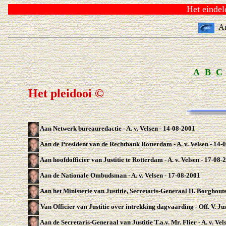
Het eindeloze
An
A
B
C
Het pleidooi ©
Aan Netwerk bureauredactie - A. v. Velsen - 14-08-2001
Aan de President van de Rechtbank Rotterdam - A. v. Velsen - 14-
Aan hoofdofficier van Justitie te Rotterdam - A. v. Velsen - 17-08-
Aan de Nationale Ombudsman - A. v. Velsen - 17-08-2001
Aan het Ministerie van Justitie, Secretaris-Generaal H. Borghouts 
Van Officier van Justitie over intrekking dagvaarding - Off. V. Ju
Aan de Secretaris-Generaal van Justitie T.a.v. Mr. Flier - A. v. Ve