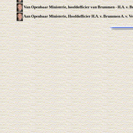
Van Openbaar Ministerie, hoofdofficier van Brummen - H.A. v. 
Aan Openbaar Ministerie, Hoofdofficier H.A. v. Brummen A. v. Ve