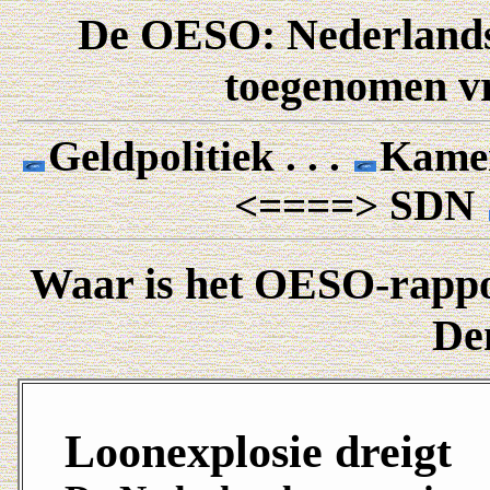
De OESO: Nederlandse
toegenomen vr
Geldpolitiek . . .
Kamerz
<====> SDN
Waar is het OESO-rappor
De
Loonexplosie dreigt