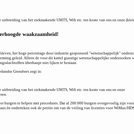
e uitbreiding van het ziekmakende UMTS, Wifi etc. ten koste van ons en onze (klei
 verhoogde waakzaamheid!
fsleven, het hoge percentage door industrie gesponsord "wetenschappelijk" onderz
ming geleid. Alleen de voor dit kartel gunstige wetenschappelijke onderzoeken w
gsslachtoffers überhaupt niet lijken te bestaan.
erlandse Grondwet zegt in:
e uitbreiding van het ziekmakende UMTS, Wifi etc. ten koste van ons en onze
eren.
r burgers te helpen met procedures. Dat al 200.000 burgers overgevoelig zijn voo
iveaus èn onderteken ook de petitie om van de veiling van licenties voor WiMax/HD