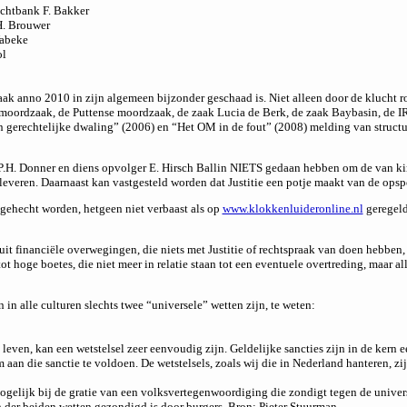
echtbank F. Bakker
H. Brouwer
Wabeke
ol
raak anno 2010 in zijn algemeen bijzonder geschaad is. Niet alleen door de klucht
oordzaak, de Puttense moordzaak, de zaak Lucia de Berk, de zaak Baybasin, de IRT 
n gerechtelijke dwaling” (2006) en “Het OM in de fout” (2008) melding van structu
ie, P.H. Donner en diens opvolger E. Hirsch Ballin NIETS gedaan hebben om de van ki
e leveren. Daarnaast kan vastgesteld worden dat Justitie een potje maakt van de op
 gehecht worden, hetgeen niet verbaast als op
www.klokkenluideronline.nl
geregeld
 uit financiële overwegingen, die niets met Justitie of rechtspraak van doen hebben
t hoge boetes, die niet meer in relatie staan tot een eventuele overtreding, maar 
n in alle culturen slechts twee “universele” wetten zijn, te weten:
even, kan een wetstelsel zeer eenvoudig zijn. Geldelijke sancties zijn in de kern e
n die sanctie te voldoen. De wetstelsels, zoals wij die in Nederland hanteren, zij
ogelijk bij de gratie van een volksvertegenwoordiging die zondigt tegen de univers
en der beiden wetten gezondigd is door burgers. Bron: Pieter Stuurman.