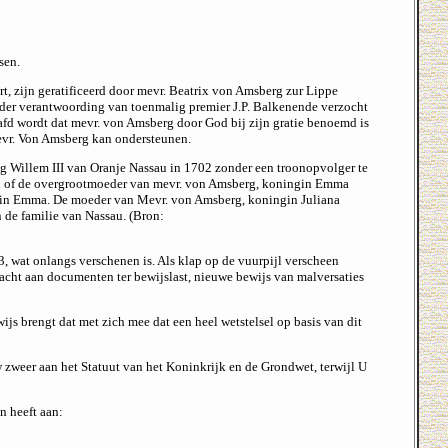
sen.
t, zijn geratificeerd door mevr. Beatrix von Amsberg zur Lippe
nder verantwoording van toenmalig premier J.P. Balkenende verzocht
fd wordt dat mevr. von Amsberg door God bij zijn gratie benoemd is
mevr. Von Amsberg kan ondersteunen.
g Willem III van Oranje Nassau in 1702 zonder een troonopvolger te
den of de overgrootmoeder van mevr. von Amsberg, koningin Emma
gin Emma. De moeder van Mevr. von Amsberg, koningin Juliana
 de familie van Nassau. (Bron:
 wat onlangs verschenen is. Als klap op de vuurpijl verscheen
racht aan documenten ter bewijslast, nieuwe bewijs van malversaties
ijs brengt dat met zich mee dat een heel wetstelsel op basis van dit
w zweer aan het Statuut van het Koninkrijk en de Grondwet, terwijl U
n heeft aan: