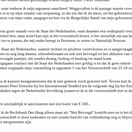
 waar omheen ik mijn argument omschreef. Weggevallen is de passage waarin verwez
is in op mijn situatie van toepassing, in die zin dat ik als mens, uit het geboort
rsoon van mijn vader, aangegeven ben via de Burgerlijke Stand van mijn geboortest
n van grote waarde voor de Staat der Nederlanden, want daarmee een onderpand voo
iteit ben, maar actief kan zijn in het economisch bestel, is het wenselijk om aan 
toe te passen, die mij onder brengt in Personen, te weten in Natuurlijk Persoon.
 Staat der Nederlanden, waaruit rechten en plichten voortvloeien en is aangevraagd
te en nog lang daarna, wilsonbekwaam en ook niet bevoegd tot het afsluiten van w
bevoegde partijen, die zonder dwang, bedrog of dwaling tot stand komt.
ngegane contract met de Staat der Nederlanden niet geldig is en dat ik geen enkele
rmee nogmaals mijn vaststelling in argument 1 van het Verweerschrift van 25-10 on
u ik kunnen beargumenteren dat ik niet gedood, noch gestolen heb. Tevens had ik
ster Peter Vereecke bij het Internationaal Strafhof (en de volgende dag bij het E
daden tegen de Nederlandse bevolking (waarover ik in dit verweerschrift niet in de
uiteindelijk te sanctioneren met een boete van € 100,-.
 de Rechtbank Den Haag alleen maar als "Niet Bevoegd" kwalificeren en is het dus
erweerschrift te doen toekomen en niet zonder bericht van verhindering weg te blij
oi meegenomen zijn.