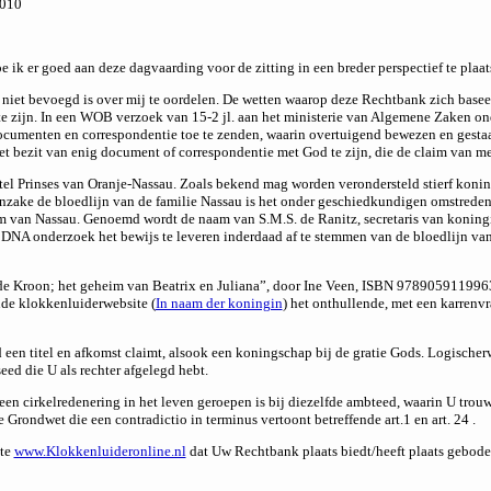
2010
e ik er goed aan deze dagvaarding voor de zitting in een breder perspectief te plaat
k niet bevoegd is over mij te oordelen. De wetten waarop deze Rechtbank zich baseer
te zijn. In een WOB verzoek van 15-2 jl. aan het ministerie van Algemene Zaken o
ocumenten en correspondentie toe te zenden, waarin overtuigend bewezen en gestaa
 het bezit van enig document of correspondentie met God te zijn, die de claim van 
el Prinses van Oranje-Nassau. Zoals bekend mag worden verondersteld stierf konin
. Inzake de bloedlijn van de familie Nassau is het onder geschiedkundigen omstre
m van Nassau. Genoemd wordt de naam van S.M.S. de Ranitz, secretaris van konin
DNA onderzoek het bewijs te leveren inderdaad af te stemmen van de bloedlijn van
e Kroon; het geheim van Beatrix en Juliana”, door Ine Veen, ISBN 9789059119963,
nde klokkenluiderwebsite (
In naam der koningin
) het onthullende, met een karrenv
 een titel en afkomst claimt, alsook een koningschap bij de gratie Gods. Logischerw
d die U als rechter afgelegd hebt.
een cirkelredenering in het leven geroepen is bij diezelfde ambteed, waarin U trou
 Grondwet die een contradictio in terminus vertoont betreffende art.1 en art. 24 .
ite
www.Klokkenluideronline.nl
dat Uw Rechtbank plaats biedt/heeft plaats gebode