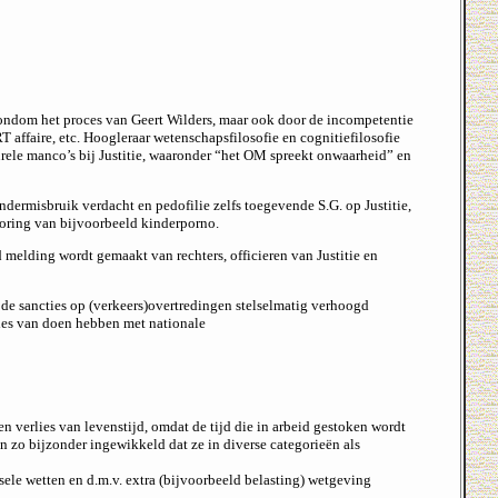
 rondom het proces van Geert Wilders, maar ook door de incompetentie
affaire, etc. Hoogleraar wetenschapsfilosofie en cognitiefilosofie
rele manco’s bij Justitie, waaronder “het OM spreekt onwaarheid” en
ndermisbruik verdacht en pedofilie zelfs toegevende S.G. op Justitie,
sporing van bijvoorbeeld kinderporno.
 melding wordt gemaakt van rechters, officieren van Justitie en
, de sancties op (verkeers)overtredingen stelselmatig verhoogd
alles van doen hebben met nationale
en verlies van levenstijd, omdat de tijd die in arbeid gestoken wordt
n zo bijzonder ingewikkeld dat ze in diverse categorieën als
ele wetten en d.m.v. extra (bijvoorbeeld belasting) wetgeving