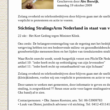
Geschreven door
Alec Boswijk
,
maandag 19 oktober 2009
Zolang overheid en telefoonbedrijven door blijven gaan met de snell
verplicht te protesteren en actie te voeren.
Stichting StralingsArm Nederland in staat van
22 okt : Het Kort Geding tegen Minister Klink.
Ons credo: De belangenverstrengeling van de regering met het bedrij
wetgeving hebben tot een bedroevende milieu- en gezondheidsbescher
grondwettelijke mensenrechten en het lijden van tienduizenden stralin
Waar Recht onrecht wordt, wordt burgerlijk verzet een Plicht!De Ned
artikel 10: "ieder heeft recht op eerbiediging van zijn levenssfeer"
artikel 11: "ieder heeft recht op ontastbaarheid van zijn lichaam"
Zolang overheid en telefoonbedrijven door blijven gaan met de snell
(klein)kinderen, voelen wij ons verplicht te protesteren en actie te vo
Door samen te werken met gemeenten, door informatie te geven en doo
straling, is zorgwekkend !!! Steun onze actie voor lagere stralingsn
Ghz band) af te zien.
Contactpersonen: • Dhr. Jannes Koetsier, arts. Tel: 06-53909783
• Luuk van Dinter, juridisch adviseur v/d stichting. Tel: 0412-451141