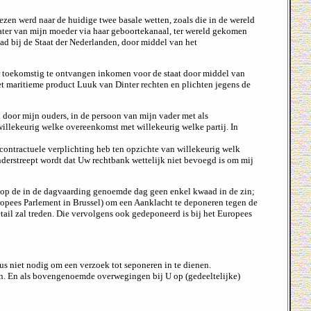
en werd naar de huidige twee basale wetten, zoals die in de wereld
ewater van mijn moeder via haar geboortekanaal, ter wereld gekomen
ad bij de Staat der Nederlanden, door middel van het
r toekomstig te ontvangen inkomen voor de staat door middel van
het maritieme product Luuk van Dinter rechten en plichten jegens de
 door mijn ouders, in de persoon van mijn vader met als
illekeurig welke overeenkomst met willekeurig welke partij. In
 contractuele verplichting heb ten opzichte van willekeurig welk
derstreept wordt dat Uw rechtbank wettelijk niet bevoegd is om mij
 op de in de dagvaarding genoemde dag geen enkel kwaad in de zin;
uropees Parlement in Brussel) om een Aanklacht te deponeren tegen de
tail zal treden. Die vervolgens ook gedeponeerd is bij het Europees
 niet nodig om een verzoek tot seponeren in te dienen.
ven. En als bovengenoemde overwegingen bij U op (gedeeltelijke)