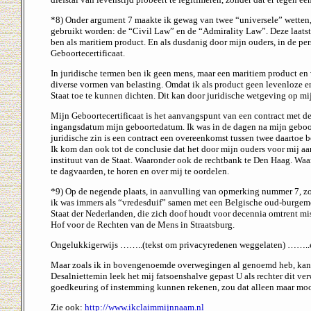
*8) Onder argument 7 maakte ik gewag van twee “universele” wetten,
gebruikt worden: de “Civil Law” en de “Admirality Law”. Deze laatste 
ben als maritiem product. En als dusdanig door mijn ouders, in de pe
Geboortecertificaat.
In juridische termen ben ik geen mens, maar een maritiem product e
diverse vormen van belasting. Omdat ik als product geen levenloze ent
Staat toe te kunnen dichten. Dit kan door juridische wetgeving op mij 
Mijn Geboortecertificaat is het aanvangspunt van een contract met de
ingangsdatum mijn geboortedatum. Ik was in de dagen na mijn geboor
juridische zin is een contract een overeenkomst tussen twee daartoe 
Ik kom dan ook tot de conclusie dat het door mijn ouders voor mij aa
instituut van de Staat. Waaronder ook de rechtbank te Den Haag. Waa
te dagvaarden, te horen en over mij te oordelen.
*9) Op de negende plaats, in aanvulling van opmerking nummer 7, zo
ik was immers als “vredesduif” samen met een Belgische oud-burgemee
Staat der Nederlanden, die zich doof houdt voor decennia omtrent mis
Hof voor de Rechten van de Mens in Straatsburg.
Ongelukkigerwijs ……..(tekst om privacyredenen weggelaten) ……..en 
Maar zoals ik in bovengenoemde overwegingen al genoemd heb, kan ik
Desalniettemin leek het mij fatsoenshalve gepast U als rechter dit v
goedkeuring of instemming kunnen rekenen, zou dat alleen maar mo
Zie ook:
http://www.ikclaimmijnnaam.nl