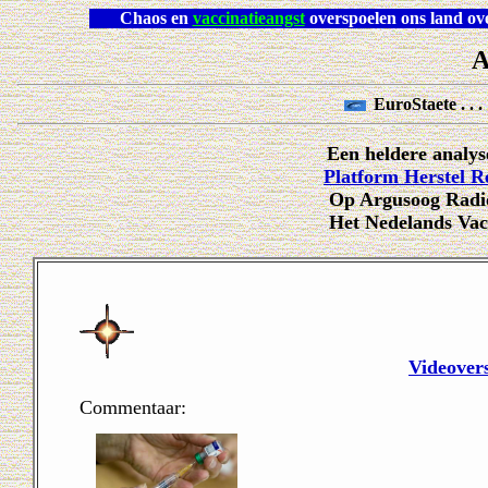
Chaos en
vaccinatieangst
overspoelen ons 
A
EuroStaete . . .
Een heldere analy
Platform Herstel R
Op Argusoog Radio
Het Nedelands Vacc
Videover
Commentaar: