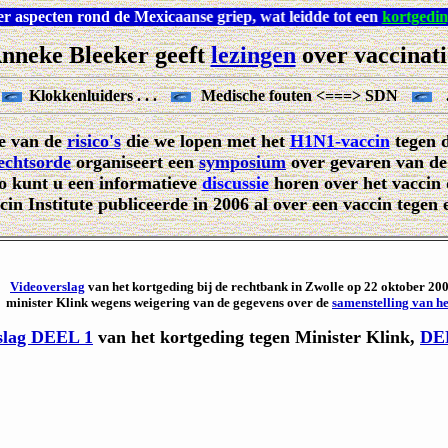
land over aspecten rond de Mexicaanse griep, wat leidde tot een
k
nneke Bleeker geeft
lezingen
over vaccinati
Klokkenluiders . . .
Medische fouten <===> SDN
se van de
risico's
die we lopen met het
H1N1-vaccin
tegen 
echtsorde
organiseert een
symposium
over gevaren van de 
 kunt u een informatieve
discussie
horen over het vaccin 
in Institute publiceerde in 2006 al over een vaccin tegen
Videoverslag
van het kortgeding bij de rechtbank in Zwolle op 22 oktober 20
minister Klink wegens weigering van de gegevens over de
samenstelling van he
slag DEEL 1
van het kortgeding tegen Minister Klink,
DE