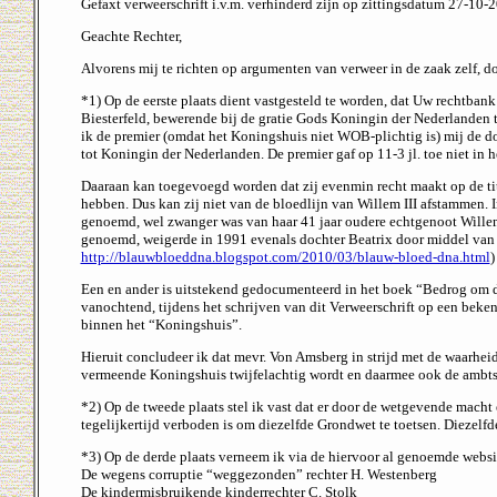
Gefaxt verweerschrift i.v.m. verhinderd zijn op zittingsdatum 27-10-
Geachte Rechter,
Alvorens mij te richten op argumenten van verweer in de zaak zelf, do
*1) Op de eerste plaats dient vastgesteld te worden, dat Uw rechtban
Biesterfeld, bewerende bij de gratie Gods Koningin der Nederlanden 
ik de premier (omdat het Koningshuis niet WOB-plichtig is) mij de d
tot Koningin der Nederlanden. De premier gaf op 11-3 jl. toe niet in
Daaraan kan toegevoegd worden dat zij evenmin recht maakt op de tit
hebben. Dus kan zij niet van de bloedlijn van Willem III afstammen
genoemd, wel zwanger was van haar 41 jaar oudere echtgenoot Wille
genoemd, weigerde in 1991 evenals dochter Beatrix door middel van 
http://blauwbloeddna.blogspot.com/2010/03/blauw-bloed-dna.html
)
Een en ander is uitstekend gedocumenteerd in het boek “Bedrog om d
vanochtend, tijdens het schrijven van dit Verweerschrift op een beke
binnen het “Koningshuis”.
Hieruit concludeer ik dat mevr. Von Amsberg in strijd met de waarheid
vermeende Koningshuis twijfelachtig wordt en daarmee ook de ambtsee
*2) Op de tweede plaats stel ik vast dat er door de wetgevende macht 
tegelijkertijd verboden is om diezelfde Grondwet te toetsen. Diezelfde
*3) Op de derde plaats verneem ik via de hiervoor al genoemde webs
De wegens corruptie “weggezonden” rechter H. Westenberg
De kindermisbruikende kinderrechter C. Stolk