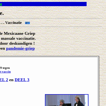
ortgeding
e.
. . . Vaccinatie
de Mexicaane Griep
massale vaccinatie.
door deskundigen !
 een
pandemie-griep
09 tegen
t vaccin
EL 2
en
DEEL 3