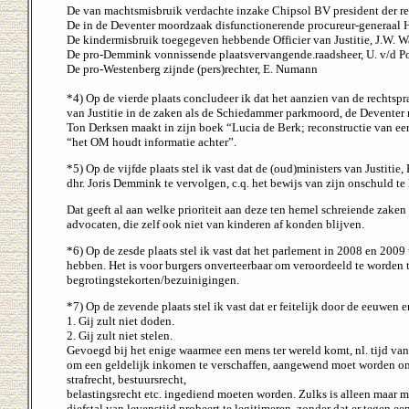
De van machtsmisbruik verdachte inzake Chipsol BV president der r
De in de Deventer moordzaak disfunctionerende procureur-generaal 
De kindermisbruik toegegeven hebbende Officier van Justitie, J.W. 
De pro-Demmink vonnissende plaatsvervangende.raadsheer, U. v/d P
De pro-Westenberg zijnde (pers)rechter, E. Numann
*4) Op de vierde plaats concludeer ik dat het aanzien van de rechtsp
van Justitie in de zaken als de Schiedammer parkmoord, de Deventer m
Ton Derksen maakt in zijn boek “Lucia de Berk; reconstructie van ee
“het OM houdt informatie achter”.
*5) Op de vijfde plaats stel ik vast dat de (oud)ministers van Justit
dhr. Joris Demmink te vervolgen, c.q. het bewijs van zijn onschuld t
Dat geeft al aan welke prioriteit aan deze ten hemel schreiende zaken
advocaten, die zelf ook niet van kinderen af konden blijven.
*6) Op de zesde plaats stel ik vast dat het parlement in 2008 en 2009
hebben. Het is voor burgers onverteerbaar om veroordeeld te worden to
begrotingstekorten/bezuinigingen.
*7) Op de zevende plaats stel ik vast dat er feitelijk door de eeuwen e
1. Gij zult niet doden.
2. Gij zult niet stelen.
Gevoegd bij het enige waarmee een mens ter wereld komt, nl. tijd van l
om een geldelijk inkomen te verschaffen, aangewend moet worden om aa
strafrecht, bestuursrecht,
belastingsrecht etc. ingediend moeten worden. Zulks is alleen maar m
diefstal van levenstijd probeert te legitimeren, zonder dat er tegen e