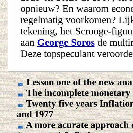
opnieuw? En waarom econom
regelmatig voorkomen? L
ij
tekening, het Scrooge-figu
aan
George Soros
de multim
Deze topspeculant veroordee
Lesson one of the new ana
The incomplete monetary f
Twenty five years Inflatio
and 1977
A more acurate approach o