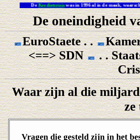
De
Kredietcrisis
was in 1996 al in de maak, waar
De oneindigheid va
EuroStaete . .
Kamerz
<==> SDN
. . Staa
Cri
Waar zijn al die milja
ze 
Vragen die gesteld zijn in het b