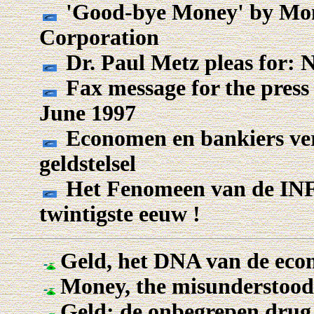
'Good-bye Money' by Mo
Corporation
Dr. Paul Metz pleas for: N
Fax message for the pres
June 1997
Economen en bankiers verm
geldstelsel
Het Fenomeen van de I
twintigste eeuw !
Geld, het DNA van de eco
Money, the misunderstoo
Geld: de onbegrepen drug 