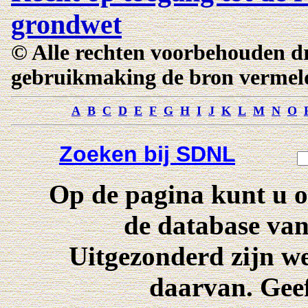
grondwet
© Alle rechten voorbehouden d
gebruikmaking de bron vermel
A
B
C
D
E
F
G
H
I
J
K
L
M
N
O
Zoeken bij SDNL
Op de pagina kunt u o
de database va
Uitgezonderd zijn w
daarvan. Geef