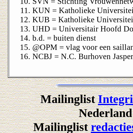
SVN = Stichting Vrouwennet
KUN = Katholieke Universite
KUB = Katholieke Universitei
UHD = Universitair Hoofd Do
b.d. = buiten dienst
@OPM = vlag voor een sailla
NCBJ = N.C. Burhoven Jasper
Mailinglist
Integri
Nederland 
Mailinglist
redactie