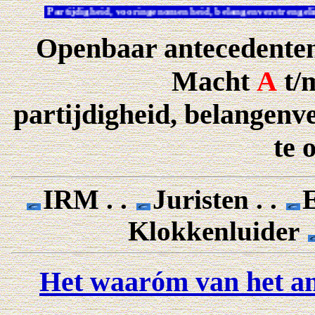
Partijdigheid, vooringenomenheid, belangenverstrenge
Openbaar antecedentenr
Macht
A
t/
partijdigheid, belangenve
te 
IRM . .
Juristen . .
Klokkenluider
Het waaróm van het an