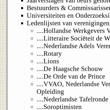
Jaarverslagen van beurs genote
Bestuurders & Commissarissen
Universiteiten en Onderzoeks
Ledenlijsten van verenigingen,
....Hollandse Werkgevers 
....Litteraire Sociëteit de
....Nederlandse Adels Vere
....Rotary
....Lions
....De Haagsche Schouw
....De Orde van de Prince
....VVAO, Nederlandse Ve
Opleiding
....Nederlandse Tafelronde
....Soroptimisten