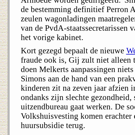
Armoede worden gedirigeerd.' Sin
de bestemming definitief Perron A
zeulen wagonladingen maatregelen
van de PvdA-staatssecretarissen v
het vorige kabinet.
Kort gezegd bepaalt de nieuwe
We
fraude ook is, Gij zult niet allee
doen Melkerts aanpassingen niets a
Simons aan de hand van een prakv
kinderen zit na zeven jaar afzien i
ondanks zijn slechte gezondheid,
uitzendbureau gaat werken. De soc
Volkshuisvesting komen erachter e
huursubsidie terug.