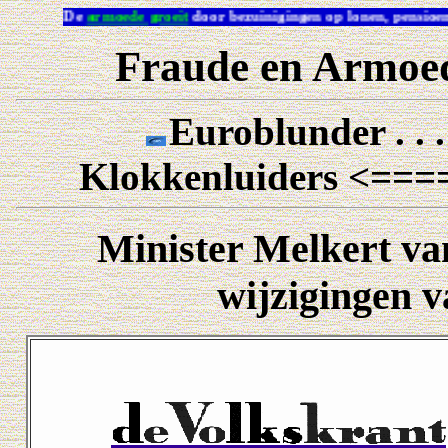
De
armoede groeit
door bezuinigingen op lonen, pens
Fraude en Armoed
Euroblunder . . 
Klokkenluiders <==
Minister Melkert va
wijzigingen v